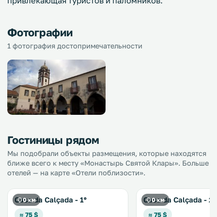
привлекающая туристов и паломников.
Фотографии
1 фотография достопримечательности
Гостиницы рядом
Мы подобрали объекты размещения, которые находятся
ближе всего к месту «Монастырь Святой Клары». Больше
отелей — на карте «Отели поблизости».
Casa da Calçada - 1º
Casa da Calçada - 2º
0 км
0 км
≈ 75 $
≈ 75 $