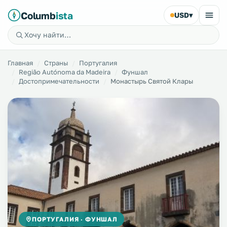
Columb
ista
USD
▾
Главная
Страны
Португалия
Região Autónoma da Madeira
Фуншал
Достопримечательности
Монастырь Святой Клары
ПОРТУГАЛИЯ · ФУНШАЛ