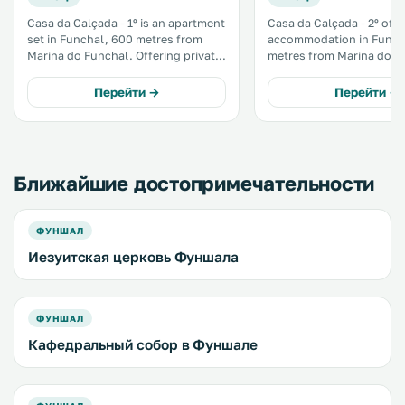
Casa da Calçada - 1º is an apartment
Casa da Calçada - 2º offe
set in Funchal, 600 metres from
accommodation in Funch
Marina do Funchal. Offering private
metres from Marina do Func
parking, the apartment is 600
property is 600 metres f
metres from Cathedral of Funchal.
Cathedral of Funchal and
Перейти →
Перейти →
Free WiFi is provided . .
parking is available. Free WiFi is
offered . .
Ближайшие достопримечательности
ФУНШАЛ
Иезуитская церковь Фуншала
ФУНШАЛ
Кафедральный собор в Фуншале