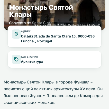
Монастырь Святой
Клары
Convento de Santa Clara
фото:
GualdimG @ wikimedia.org / CC BY-SA 4.0
АДРЕС
Cal&#231;ada de Santa Clara 15, 9000-036
Funchal, Portugal
КАТЕГОРИЯ
Архитектура
Монастырь Святой Клары в городе Фуншал –
впечатляющий памятник архитектуры XV века. Он
был основан Жуаном Гонсалвешем де Камара для
францисканских монахов.