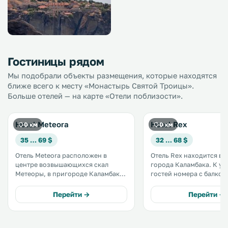
Гостиницы рядом
Мы подобрали объекты размещения, которые находятся
ближе всего к месту «Монастырь Святой Троицы».
Больше отелей — на карте «Отели поблизости».
Hotel Meteora
Hotel Rex
0 км
0 км
35 … 69 $
32 … 68 $
Отель Meteora расположен в
Отель Rex находится в 
центре возвышающихся скал
города Каламбака. К услугам
Метеоры, в пригороде Каламбаки.
гостей номера с балкон
Вы сможете полюбоваться видом
бесплатный WiFi во всех
на знаменитые скалы Метеоры и
помещениях. Из отеля можно
Перейти →
Перейти →
город Каламбака с собственных
быстро добраться до м
балконов номеров. .
.