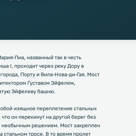
рия-Пиа, названный так в честь
ша I, проходит через реку Дору в
города, Порту и Вила-Нова-ди-Гая. Мост
хитектором Густавом Эйфелем,
итую Эйфелеву башню.
собой изящное переплетение стальных
 что он перекинут на другой берег без
ни необычным решением. Мост закреплен
а стальном тросе. В то время пролет