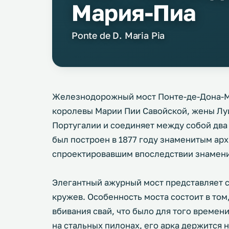
Мария-Пиа
Ponte de D. Maria Pia
Железнодорожный мост Понте-де-Дона-Ма
королевы Марии Пии Савойской, жены Луи
Португалии и соединяет между собой два 
был построен в 1877 году знаменитым ар
спроектировавшим впоследствии знамен
Элегантный ажурный мост представляет 
кружев. Особенность моста состоит в том,
вбивания свай, что было для того време
на стальных пилонах, его арка держится н