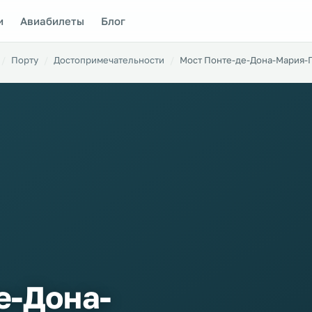
и
Авиабилеты
Блог
Порту
Достопримечательности
Мост Понте-де-Дона-Мария-
е-Дона-