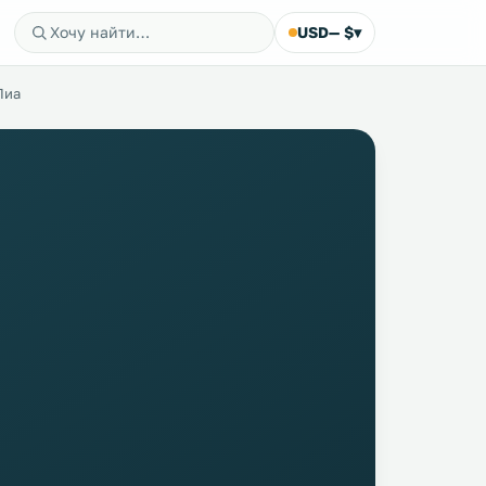
USD
— $
▾
Пиа