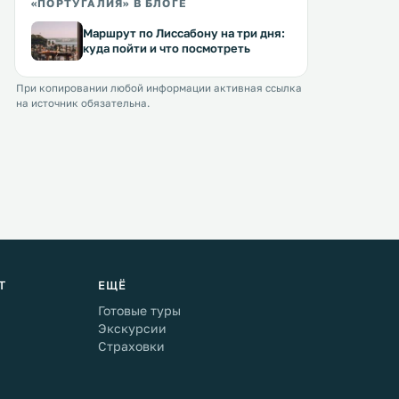
«ПОРТУГАЛИЯ» В БЛОГЕ
Маршрут по Лиссабону на три дня:
куда пойти и что посмотреть
При копировании любой информации активная ссылка
на источник обязательна.
Т
ЕЩЁ
Готовые туры
Экскурсии
Страховки