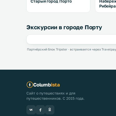
Старый город Порто
Набереж
Рибейра
Экскурсии в городе Порту
Партнёрский блок Tripster · встраивается через Travelpay
Columb
ista
Сайт о путешествиях и для
путешественников. С 2015 года.