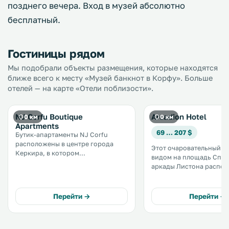
позднего вечера. Вход в музей абсолютно
бесплатный.
Гостиницы рядом
Мы подобрали объекты размещения, которые находятся
ближе всего к месту «Музей банкнот в Корфу». Больше
отелей — на карте «Отели поблизости».
NJ Corfu Boutique
Arcadion Hotel
0 км
0 км
Apartments
69 … 207 $
Бутик-апартаменты NJ Corfu
расположены в центре города
Этот очаровательный от
Керкира, в котором
видом на площадь Спиа
переплетаются культуры разных
аркады Листона распол
стран мира. Прогулка до
центре города Корфу. К услугам
основных туристических
гостей комфортабельны
достопримечательностей
бесплатным WiFi. .
Перейти →
Перейти →
занимает несколько минут. В
числе удобств бесплатный Wi-Fi. .