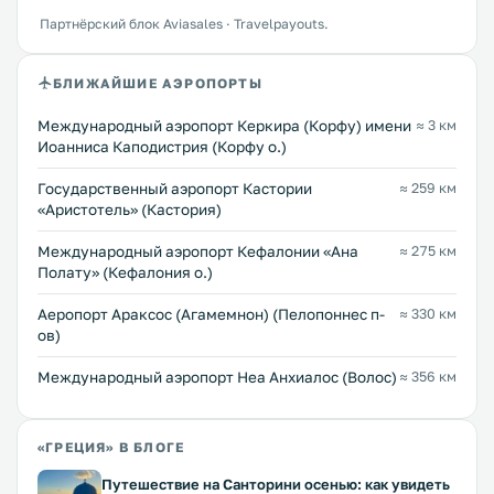
Партнёрский блок Aviasales · Travelpayouts.
БЛИЖАЙШИЕ АЭРОПОРТЫ
Международный аэропорт Керкира (Корфу) имени
≈ 3 км
Иоанниса Каподистрия (Корфу о.)
Государственный аэропорт Кастории
≈ 259 км
«Аристотель» (Кастория)
Международный аэропорт Кефалонии «Ана
≈ 275 км
Полату» (Кефалония о.)
Аеропорт Араксос (Агамемнон) (Пелопоннес п-
≈ 330 км
ов)
Международный аэропорт Неа Анхиалос (Волос)
≈ 356 км
«ГРЕЦИЯ» В БЛОГЕ
Путешествие на Санторини осенью: как увидеть