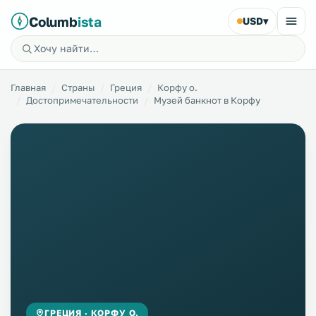
Columb
ista
USD
▾
Главная
Страны
Греция
Корфу о.
Достопримечательности
Музей банкнот в Корфу
ГРЕЦИЯ · КОРФУ О.