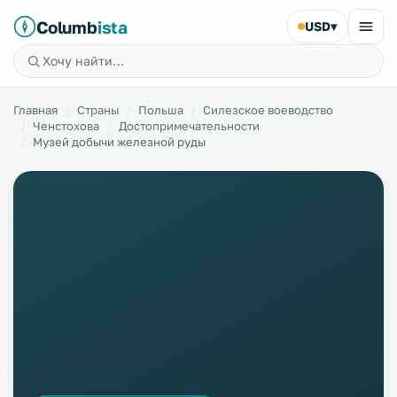
Columb
ista
USD
▾
Главная
Страны
Польша
Силезское воеводство
Ченстохова
Достопримечательности
Музей добычи железной руды