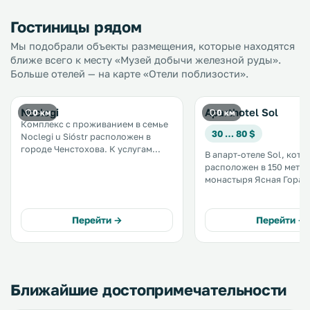
Гостиницы рядом
Мы подобрали объекты размещения, которые находятся
ближе всего к месту «Музей добычи железной руды».
Больше отелей — на карте «Отели поблизости».
Noclegi
Aparthotel Sol
0 км
0 км
Комплекс с проживанием в семье
30 … 80 $
Noclegi u Sióstr расположен в
городе Ченстохова. К услугам
В апарт-отеле Sol, кот
гостей детская игровая площадка.
расположен в 150 метра
Кроме того, гости могут посетить
монастыря Ясная Гора,
ресторан и заказать напитки в
предоставляются совр
баре. Из комплекса открывается
апартаменты с бесплатн
вид на город. .
оформленные в теплых 
Перейти →
Перейти →
Гости могут пользовать
компьютером с беспла
доступом в интернет. .
Ближайшие достопримечательности