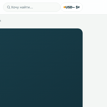
USD
— $
▾
n