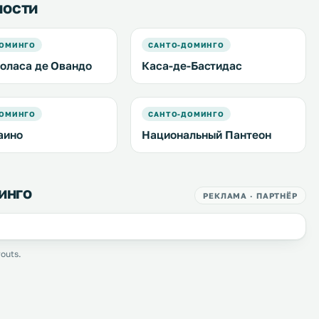
ности
ДОМИНГО
САНТО-ДОМИНГО
оласа де Овандо
Каса-де-Бастидас
ДОМИНГО
САНТО-ДОМИНГО
аино
Национальный Пантеон
инго
РЕКЛАМА · ПАРТНЁР
outs.