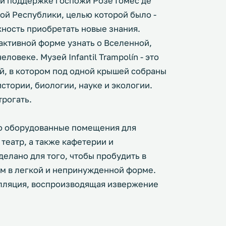
й поддержке госпожи Розе Гомес де
ой Республики, целью которой было -
жность приобретать новые знания.
активной форме узнать о Вселенной,
ловеке. Музей Infantil Trampolín - это
, в котором под одной крышей собраны
стории, биологии, науке и экологии.
рогать.
о оборудованные помещения для
 театр, а также кафетерии и
елано для того, чтобы пробудить в
ем в легкой и непринужденной форме.
лляция, воспроизводящая извержение