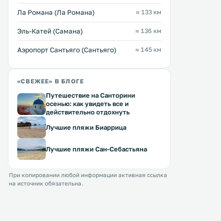
Ла Романа (Ла Романа)
≈ 133 км
Эль-Катей (Самана)
≈ 136 км
Аэропорт Сантьяго (Сантьяго)
≈ 145 км
«СВЕЖЕЕ» В БЛОГЕ
Путешествие на Санторини
осенью: как увидеть все и
действительно отдохнуть
Лучшие пляжи Биаррица
Лучшие пляжи Сан-Себастьяна
При копировании любой информации активная ссылка
на источник обязательна.