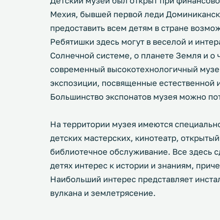
Детский музей был открыт при финансово
Мехия, бывшей первой леди Доминиканск
предоставить всем детям в стране возмо
Ребятишки здесь могут в веселой и интер
Солнечной системе, о планете Земля и о че
современный высокотехнологичный музей
экспозиции, посвященные естественной и
Большинство экспонатов музея можно пот
На территории музея имеются специальн
детских мастерских, кинотеатр, открытый
библиотечное обслуживание. Все здесь сд
детях интерес к истории и знаниям, прич
Наибольший интерес представляет инста
вулкана и землетрясение.