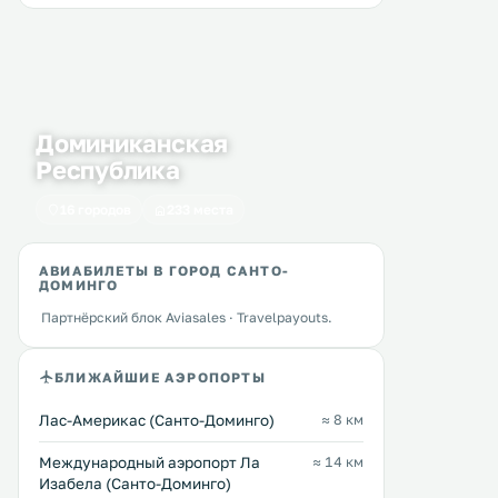
Доминиканская
Республика
16 городов
233 места
АВИАБИЛЕТЫ В ГОРОД САНТО-
ДОМИНГО
Партнёрский блок Aviasales · Travelpayouts.
БЛИЖАЙШИЕ АЭРОПОРТЫ
Лас-Америкас (Санто-Доминго)
≈ 8 км
Международный аэропорт Ла
≈ 14 км
Изабела (Санто-Доминго)