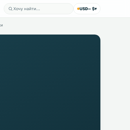
USD
— $
▾
ки