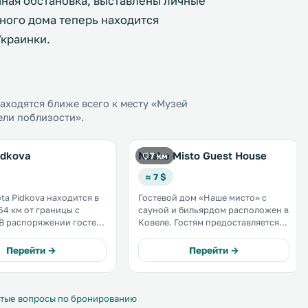
чная обстановка, выставлены личные
ного дома теперь находится
краинки.
ходятся ближе всего к месту «Музей
ели поблизости».
idkova
Nashe Misto Guest House
7 км
≈ 7 $
ota Pidkova находится в
Гостевой дом «Наше мисто» с
64 км от границы с
сауной и бильярдом расположен в
Ковеле. Гостям предоставляется
 со спутниковыми
бесплатный Wi-Fi и бесплатная
бук. До Львова -
частная парковка. Номера
Перейти →
Перейти →
оснащены телевизором с
кабельными каналами, феном,
холодильником и электрическим
чайником. .
тые вопросы по бронированию