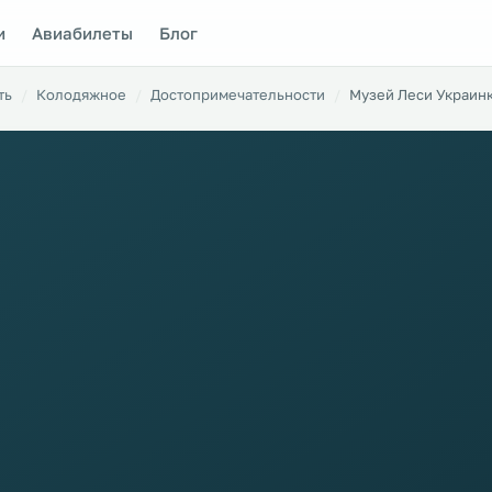
и
Авиабилеты
Блог
ть
Колодяжное
Достопримечательности
Музей Леси Украин