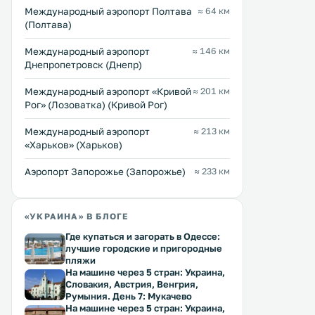
Международный аэропорт Полтава
≈ 64 км
(Полтава)
Международный аэропорт
≈ 146 км
Днепропетровск (Днепр)
Международный аэропорт «Кривой
≈ 201 км
Рог» (Лозоватка) (Кривой Рог)
Международный аэропорт
≈ 213 км
«Харьков» (Харьков)
Аэропорт Запорожье (Запорожье)
≈ 233 км
«УКРАИНА» В БЛОГЕ
Где купаться и загорать в Одессе:
лучшие городские и пригородные
пляжи
На машине через 5 стран: Украина,
Словакия, Австрия, Венгрия,
Румыния. День 7: Мукачево
На машине через 5 стран: Украина,