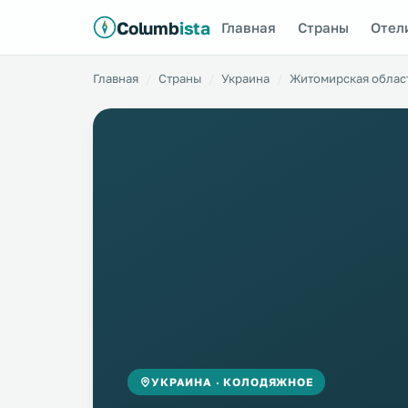
Columb
ista
Главная
Страны
Отел
Главная
Страны
Украина
Житомирская облас
УКРАИНА · КОЛОДЯЖНОЕ