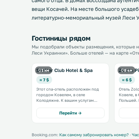
самого отца. В домах воссоздана аутенти
вещи Косачей. На месте большого усадеб
литературно-мемориальный музей Леси У
Гостиницы рядом
Мы подобрали объекты размещения, которые на
Леси Украинки». Больше отелей — на карте «От
Shelter Club Hotel & Spa
Zolota P
1 км
6 км
≈ 7 $
≈ 6 $
Этот спа-отель расположен под
Отель Zol
городом Ковелем, в селе
Ковеле, в 
Колодяжне. К вашим услугам
Польшей. В распоряжении гостей
бесплатная частная парковка. Все
телевизор
номера спа-отеля Shelter Club
каналами и ноут
Перейти →
оформлены в классическом стиле
185 км. .
и оснащены телевизором. В
ванных комнатах установлен душ.
.
Booking.com:
Как самому забронировать номер?
·
Час