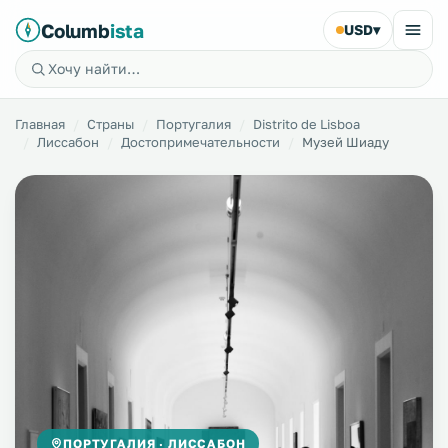
Columb
ista
USD
▾
Главная
Страны
Португалия
Distrito de Lisboa
Лиссабон
Достопримечательности
Музей Шиаду
ПОРТУГАЛИЯ · ЛИССАБОН