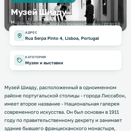
Музей Шиаду
Museu do Chiado
фото:
Pedro Ribeiro Simões
@ Wikimedia Commons /
CC BY 2.0
АДРЕС
Rua Serpa Pinto 4, Lisboa, Portugal
КАТЕГОРИЯ
Музеи и выставки
Музей Шиаду, расположенный в одноименном
районе португальской столицы - города Лиссабон,
имеет второе название - Национальная галерея
современного искусства. Он был основан в 1911
году по правительственному декрету и занимает
здание бывшего францисканского монастыря,