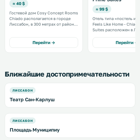
≈ 40 $
≈ 99 $
Гостевой дом Cosy Concept Rooms
Chiado располагается в городе
Отель типа «постель и з
Лиссабон, в 300 метрах от района
Feels Like Home - Chiado
Шиаду, в 600 метрах от станции
Suites расположен в Ли
метро Baixa Chiado, напротив
300 метрах от района Ш
трамвайной остановки. Прогулка
метрах от площади Росиу. На 
Перейти →
Перейти →
до железнодорожного вокзала
территории действует 
Росиу займет 6 минут. .
Wi-Fi. .
Ближайшие достопримечательности
ЛИССАБОН
Театр Сан-Карлуш
ЛИССАБОН
Площадь Муниципиу