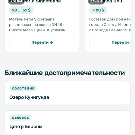
Motel Perla Sigheteana
Pensiunea Doli
3 км
2 км
29 … 51 $
≈ 20 $
Мотель Perla Sigheteana
Гостевой дом Doli наход
расположен на шоссе DN 19 в
городе Сигету-Мармацие
Сигету Мармацией. К услугам
от города Бая-Маре. К услугам
гостей номера с балконами,
гостей терраса, детска
ресторан с террасой, бесплатный
площадка и бар. На территории
Перейти →
Перейти →
Wi-Fi и бесплатная парковка. .
обустроена бесплатная 
парковка. .
Ближайшие достопримечательности
СОЛОТВИНО
Озеро Кунигунда
ДЕЛОВОЕ
Центр Европы