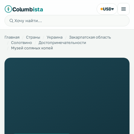
Columb
ista
USD
▾
Главная
Страны
Украина
Закарпатская область
Солотвино
Достопримечательности
Музей соляных копей