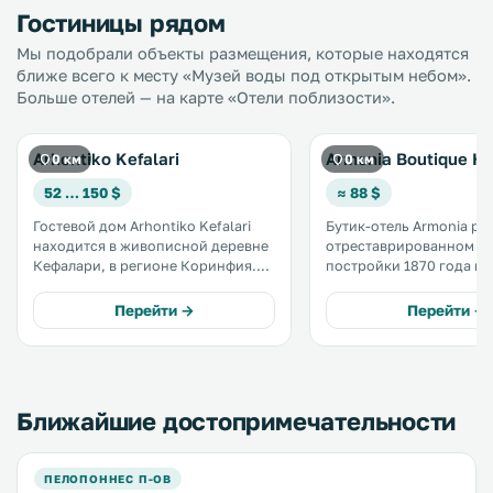
Гостиницы рядом
Мы подобрали объекты размещения, которые находятся
ближе всего к месту «Музей воды под открытым небом».
Больше отелей — на карте «Отели поблизости».
Arhontiko Kefalari
Armonia Boutique Ho
0 км
0 км
52 … 150 $
≈ 88 $
Гостевой дом Arhontiko Kefalari
Бутик-отель Armonia ра
находится в живописной деревне
отреставрированном з
Кефалари, в регионе Коринфия.
постройки 1870 года в 
Он разместился рядом со
Кефалари, в нескольких
старинной церковью, в тени 150-
ходьбы от различных та
Перейти →
Перейти →
летнего платана,
и магазинов. .
произрастающего на площади
деревни. .
Ближайшие достопримечательности
ПЕЛОПОННЕС П-ОВ