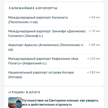
БЛИЖАЙШИЕ АЭРОПОРТЫ
Международный аэропорт Каламата
≈ 63 км
(Пелопоннес п-ов)
Международный аэропорт Закинфа «Дионисиос
≈ 70 км
Соломос» (Закинф о.)
Аеропорт Араксос (Агамемнон) (Пелопоннес п-
≈ 99 км
ов)
Международный аэропорт Кефалонии «Ана
≈ 123 км
Полату» (Кефалония о.)
Национальный аэропорт острова Китира
≈ 183 км
(Китира)
«ГРЕЦИЯ» В БЛОГЕ
Путешествие на Санторини осенью: как увидеть
все и действительно отдохнуть