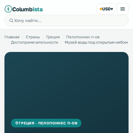
Columb
ista
USD
▾
Главная
Страны
Греция
Пелопоннес п-ов
Достопримечательности
Музей воды под открытым небом
ГРЕЦИЯ · ПЕЛОПОННЕС П-ОВ