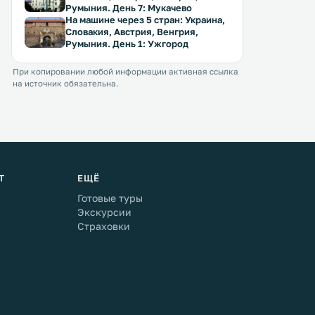
Румыния. День 7: Мукачево
На машине через 5 стран: Украина,
Словакия, Австрия, Венгрия,
Румыния. День 1: Ужгород
При копировании любой информации активная ссылка
на источник обязательна.
Т
ЕЩЁ
Готовые туры
Экскурсии
Страховки