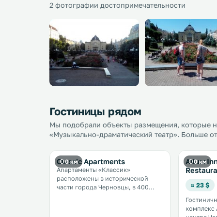
2 фотографии достопримечательности
Гостиницы рядом
Мы подобрали объекты размещения, которые на
«Музыкально-драматический театр». Больше от
Classic Apartments
AllureIn
0 км
0 км
Restaur
Апартаменты «Классик»
расположены в исторической
≈ 23 $
части города Черновцы, в 400
метрах от университета и в 450
Гостинич
метрах от пешеходной улицы
комплекс 
Кобылянская. К услугам гостей