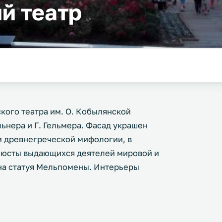
й театр
ого театра им. О. Кобылянской
льнера и Г. Гельмера. Фасад украшен
 древнегреческой мифологии, в
бюсты выдающихся деятелей мировой и
на статуя Мельпомены. Интерьеры