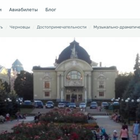
и
Авиабилеты
Блог
ть
Черновцы
Достопримечательности
Музыкально-драматиче