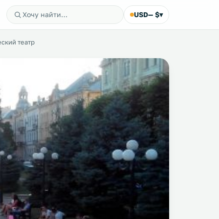
USD
— $
▾
ский театр