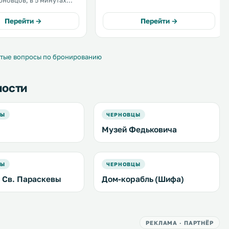
рновцов, в 5 минутах
гостей бесплатный Wi-Fi. В числе
армонии. К услугам
удобств — компьютер, телевизор с
егантные номера с
плоским экраном, а также
Перейти →
Перейти →
 Wi-Fi. .
игровые приставки Xbox 360 и
PS2. В номере есть чайник. .
тые вопросы по бронированию
ности
ЦЫ
ЧЕРНОВЦЫ
Музей Федьковича
ЦЫ
ЧЕРНОВЦЫ
 Св. Параскевы
Дом-корабль (Шифа)
РЕКЛАМА · ПАРТНЁР