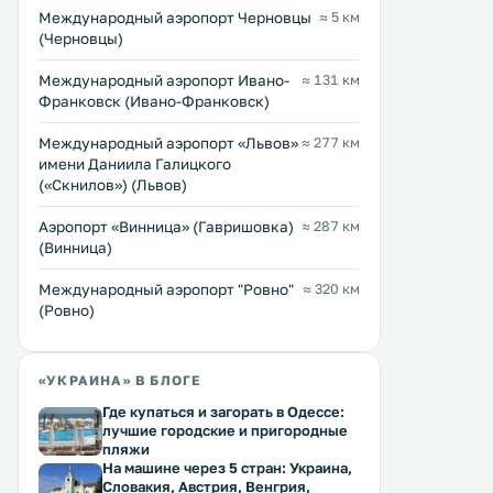
ходьбы от филармонии в
Черновцы, в 46 км от сел
Международный аэропорт Черновцы
≈ 5 км
очаровательном городе
В апартаментах работает
(Черновцы)
Черновцы. К услугам гостей
бесплатный Wi-Fi. На территории
Перейти →
Перейти →
хостела бесплатный Wi-Fi,
обустроена частная парков
Международный аэропорт Ивано-
≈ 131 км
полностью оборудованная кухня и
распоряжении гостей об
кофейня. .
зона и мини-кухня с духов
Франковск (Ивано-Франковск)
Междунарoдный аэропорт «Львов»
≈ 277 км
имени Даниила Галицкого
(«Скнилов») (Львов)
Аэропорт «Винница» (Гавришовка)
≈ 287 км
(Винница)
Междунарoдный аэропорт "Ровно"
≈ 320 км
(Ровно)
«УКРАИНА» В БЛОГЕ
Где купаться и загорать в Одессе:
лучшие городские и пригородные
пляжи
На машине через 5 стран: Украина,
Словакия, Австрия, Венгрия,