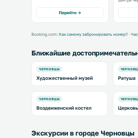
центре Че
балкон и бесплатный Wi-Fi. .
ходьбы от фил
гостей эл
Перейти →
бесплатным
Booking.com:
Как самому забронировать номер?
·
Час
Ближайшие достопримечатель
ЧЕРНОВЦЫ
ЧЕРНОВ
Художественный музей
Ратуша
ЧЕРНОВЦЫ
ЧЕРНОВ
Воздвиженский костел
Церковь
Экскурсии в городе Черновцы