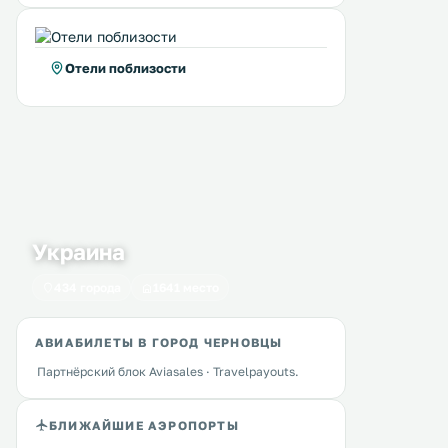
Отели поблизости
Украина
434 города
1641 место
Yard Hostel & Coffee Shop
Apartment Tsentr on
0 км
0 км
АВИАБИЛЕТЫ В ГОРОД ЧЕРНОВЦЫ
Pochtovaya
≈ 3 $
Партнёрский блок Aviasales · Travelpayouts.
≈ 15 $
Хостел Yard and Coffee Shop
расположен на главной
Апартаменты «Центр на
БЛИЖАЙШИЕ АЭРОПОРТЫ
пешеходной улице, в 5 минутах
Почтовой» расположены 