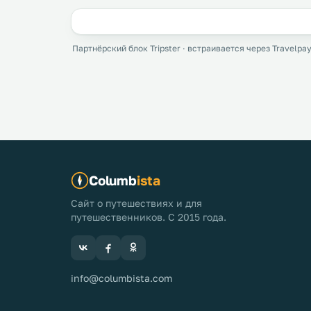
Партнёрский блок Tripster · встраивается через Travelpay
Columb
ista
Сайт о путешествиях и для
путешественников. С 2015 года.
info@columbista.com