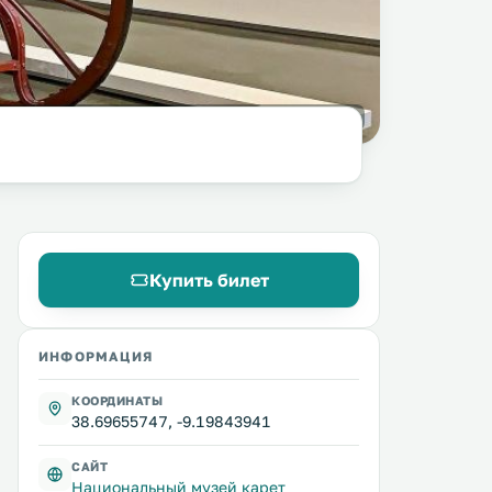
фото:
Vitor Oliveira
@ Wikimedia Commons /
CC BY-SA 2.0
Купить билет
ИНФОРМАЦИЯ
КООРДИНАТЫ
38.69655747, -9.19843941
САЙТ
Национальный музей карет