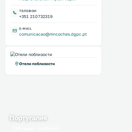
ТЕЛЕФОН
+351 210732319
E-MAIL
comunicacao@mncoches.dgpc.pt
Отели поблизости
Португалия
64 города
399 мест