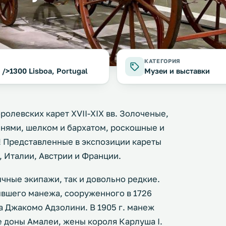
КАТЕГОРИЯ
/>1300 Lisboa, Portugal
Музеи и выставки
ролевских карет XVII-XIX вв. Золоченые,
нями, шелком и бархатом, роскошные и
у! Представленные в экспозиции кареты
, Италии, Австрии и Франции.
чные экипажи, так и довольно редкие.
ывшего манежа, сооруженного в 1726
а Джакомо Адзолини. В 1905 г. манеж
е доны Амалеи, жены короля Карлуша I.