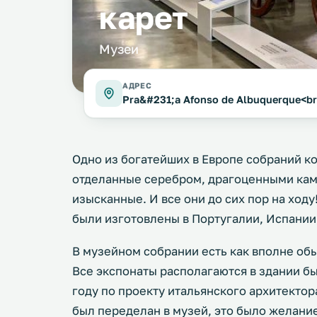
карет
Музеи
АДРЕС
Pra&#231;a Afonso de Albuquerque<br 
Одно из богатейших в Европе собраний ко
отделанные серебром, драгоценными кам
изысканные. И все они до сих пор на ход
были изготовлены в Португалии, Испании
В музейном собрании есть как вполне обы
Все экспонаты располагаются в здании б
году по проекту итальянского архитектор
был переделан в музей, это было желани