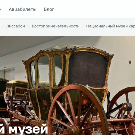
и
Авиабилеты
Блог
Лиссабон
Достопримечательности
Национальный музей ка
й музей