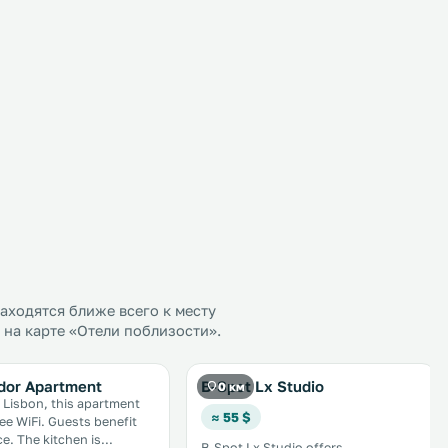
ходятся ближе всего к месту
 на карте «Отели поблизости».
dor Apartment
B-Spot Lx Studio
0 км
n Lisbon, this apartment
≈ 55 $
 Guests benefit
hen is
B-Spot Lx Studio offers