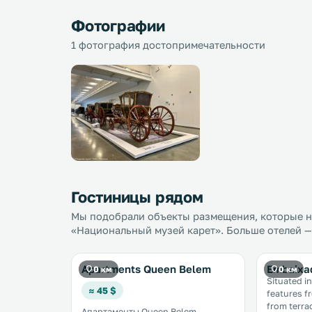
Фотографии
1 фотография достопримечательности
Гостиницы рядом
Мы подобрали объекты размещения, которые на
«Национальный музей карет». Больше отелей —
Apartments Queen Belem
Embaixa
0 км
0 км
Situated i
≈ 45 $
features free WiFi.
from terrace. The kitc
Апартаменты Queen Belem