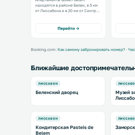
equipped w
находятся в районе Белен, в 5 км
and a toast
от Лиссабона и в 20 км от Синтры.
machine. A flat-screen TV is
Среди удобств мини-кухня с
provided. .
посудомоечной машиной и
духовкой, а также собственная
Перейти →
ванная комната. К услугам гостей
телевизор с плоским экраном. .
Booking.com:
Как самому забронировать номер?
·
Час
Ближайшие достопримечатель
ЛИССАБОН
ЛИССАБ
Беленский дворец
Музей э
Лиссабо
ЛИССАБОН
ЛИССАБ
Кондитерская Pasteis de
Заморск
Belem