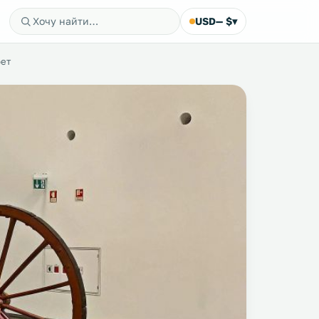
USD
— $
▾
рет