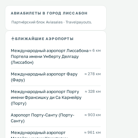
АВИАБИЛЕТЫ В ГОРОД ЛИССАБОН
Партнёрский блок Aviasales · Travelpayouts.
БЛИЖАЙШИЕ АЭРОПОРТЫ
Международный аэропорт Лиссабона
≈ 6 км
Портела имени Умберту Делгаду
(Лиссабон)
Международный аэропорт Фару
≈ 278 км
(Фару)
Международный аэропорт Порту
≈ 328 км
имени Франсишку ди Са Карнейру
(Порту)
Аэропорт Порту-Санту (Порту-
≈ 903 км
BmyGuest - Ambassador
Delightful Patio Flat
0 км
0 км
Санту)
Home Belém
Located 700 metres from 
Monastery in Lisbon, this 
Международный аэропорт
≈ 961 км
≈ 64 $
features free WiFi. The apartment is