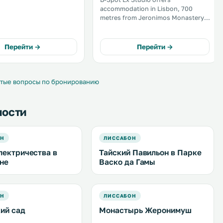
ith an oven, a microwave
accommodation in Lisbon, 700
er, as well as a coffee
metres from Jeronimos Monastery.
B-Spot Lx Studio features views of
the city and is 4. 2 km from
Amoreiras. Free WiFi is available
Перейти →
Перейти →
throughout the property. .
тые вопросы по бронированию
ности
ОН
ЛИССАБОН
лектричества в
Тайский Павильон в Парке
не
Васко да Гамы
ОН
ЛИССАБОН
ий сад
Монастырь Жеронимуш