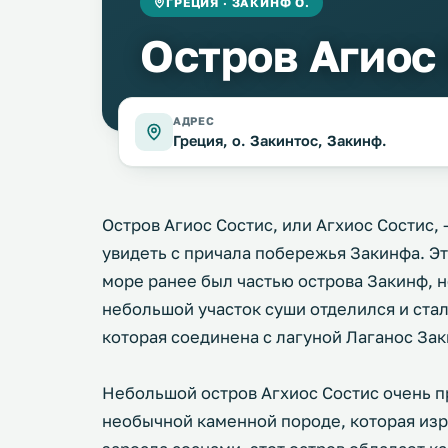
ГРЕЦИЯ · ЗАКИНФ О.
Остров Агиос
АДРЕС
Греция, о. Закинтос, Закинф.
Остров Агиос Состис, или Агхиос Состис,
увидеть с причала побережья Закинфа. Э
море ранее был частью острова Закинф, н
небольшой участок суши отделился и ста
которая соединена с лагуной Лаганос За
Небольшой остров Агхиос Состис очень п
необычной каменной породе, которая из