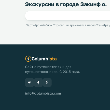
Экскурсии в городе Закинф о.
Партнёрский блок Tripster · встраивается через Travelpay
Columb
ista
Сайт о путешествиях и для
путешественников. С 2015 года.
info@columbista.com