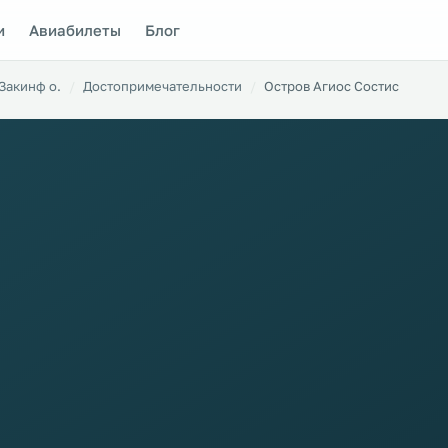
и
Авиабилеты
Блог
Закинф о.
Достопримечательности
Остров Агиос Состис