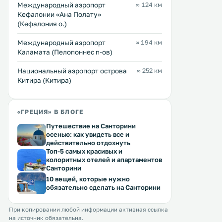
воздухе. Из окон открывается вид
Международный аэропорт
≈ 124 км
находится в 100 метрах от пляжа
на сад. В отеле работает снэк-бар.
Кефалонии «Ана Полату»
Агиос Состиса, и к услугам гостей
.
(Кефалония о.)
номера-студио и апартаменты с
собственной кухней и балконами,
Перейти →
Перейти →
Международный аэропорт
≈ 194 км
с которых открывается вид на
Каламата (Пелопоннес п-ов)
море. .
Национальный аэропорт острова
≈ 252 км
Китира (Китира)
«ГРЕЦИЯ» В БЛОГЕ
Путешествие на Санторини
осенью: как увидеть все и
действительно отдохнуть
Топ-5 самых красивых и
колоритных отелей и апартаментов
Санторини
10 вещей, которые нужно
обязательно сделать на Санторини
При копировании любой информации активная ссылка
на источник обязательна.