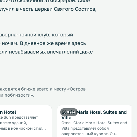
акой-то сказочной атмосферой. Свое
лучил в честь церкви Святого Состиса,
аверна-ночной клуб, который
 ночам. В дневное же время здесь
тели незабываемых впечатлений даже
ходятся ближе всего к месту «Остров
ли поблизости».
n Hotel
Gloria Maris Hotel Suites and
0 км
Villa
te Sun представляет
плекс зданий,
Отель Gloria Maris Hotel Suites and
ных в ионийском стиле
Villa представляет собой
женных в поселке
очаровательный курорт. Он