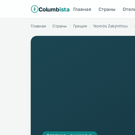
Columb
ista
Главная
Страны
Отел
Главная
Страны
Греция
Nomós Zakýnthou