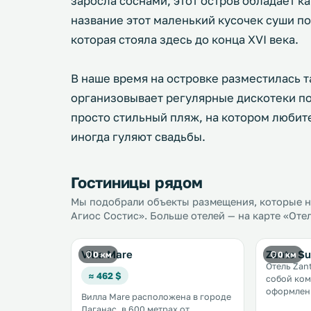
заросла соснами, этот остров обладает к
название этот маленький кусочек суши по
которая стояла здесь до конца XVI века.
В наше время на островке разместилась т
организовывает регулярные дискотеки по
просто стильный пляж, на котором люби
иногда гуляют свадьбы.
Гостиницы рядом
Мы подобрали объекты размещения, которые на
Агиос Состис». Больше отелей — на карте «Оте
Villa Mare
Zante Su
0 км
0 км
Отель Zan
≈ 462 $
собой ком
оформлен
Вилла Mare расположена в городе
и располо
Лаганас, в 600 метрах от