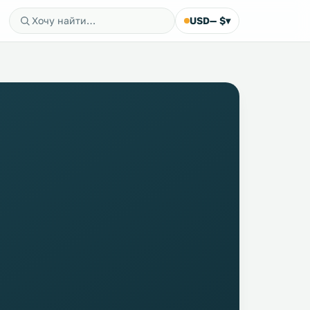
USD
— $
▾