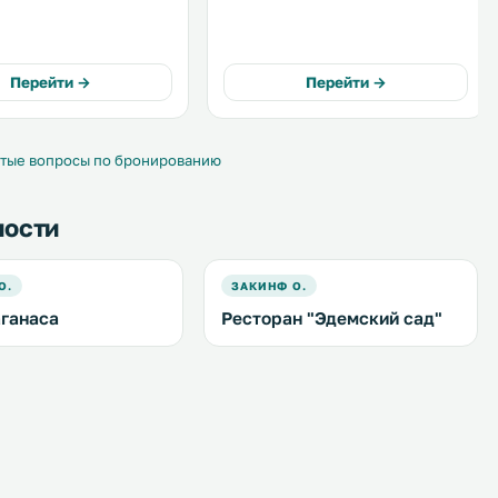
тис, в 80 метрах от
расположен между пляжем Агиос
 пляжа. .
Состис и озером Кери на курорте
Порто Кукла. .
Перейти →
Перейти →
тые вопросы по бронированию
ности
О.
ЗАКИНФ О.
ганаса
Ресторан "Эдемский сад"