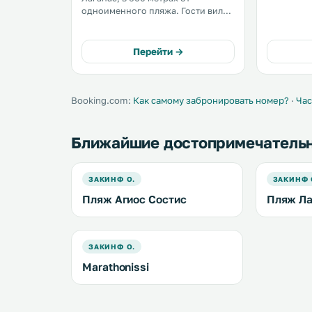
Агиос-Сос
одноименного пляжа. Гости виллы
песчаного
могут воспользоваться
принадлежностями для барбекю в
саду в хорошую погоду. .
Перейти →
Booking.com:
Как самому забронировать номер?
·
Час
Ближайшие достопримечатель
ЗАКИНФ О.
ЗАКИНФ 
Пляж Агиос Состис
Пляж Ла
ЗАКИНФ О.
Marathonissi