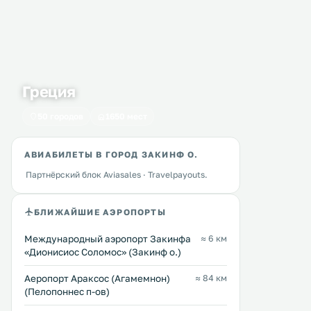
Греция
50 городов
1650 мест
АВИАБИЛЕТЫ В ГОРОД ЗАКИНФ О.
Партнёрский блок Aviasales · Travelpayouts.
БЛИЖАЙШИЕ АЭРОПОРТЫ
Международный аэропорт Закинфа
≈ 6 км
«Дионисиос Соломос» (Закинф о.)
Koklas Studios
Bozikis Palace Hotel
0 км
0 км
Отель Bozikis Palace расп
≈ 81 $
Аеропорт Араксос (Агамемнон)
≈ 84 км
курортном местечке Агио
(Пелопоннес п-ов)
Состис, в 150 метрах от пл
Комплекс Koklas Studios,
услугам гостей бассейн н
построенный в ионическом стиле,