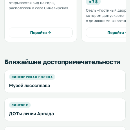
≈ 7 $
открывается вид на горы,
расположен в селе Синевирская
Отель «Гостиный двор С
Поляна в Закарпатской области, в
котором допускается 
35 км от Славского. К услугам
с домашними животным
гостей принадлежности для
расположен в поселке С
барбекю и бесплатная частная
услугам гостей бесплатн
Перейти →
Перейти →
парковка на территории. .
принадлежности для ба
детская игровая площадка.
отеле работает ресторан
Ближайшие достопримечательности
СИНЕВИРСКАЯ ПОЛЯНА
Музей лесосплава
СИНЕВИР
ДОТы линии Арпада