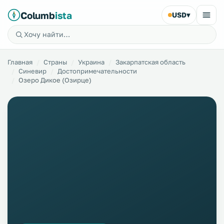
Columb
ista
USD
▾
Главная
Страны
Украина
Закарпатская область
Синевир
Достопримечательности
Озеро Дикое (Озирце)