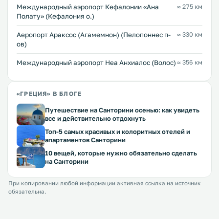
Международный аэропорт Кефалонии «Ана
≈ 275 км
Полату» (Кефалония о.)
Аеропорт Араксос (Агамемнон) (Пелопоннес п-
≈ 330 км
ов)
Международный аэропорт Неа Анхиалос (Волос)
≈ 356 км
«ГРЕЦИЯ» В БЛОГЕ
Путешествие на Санторини осенью: как увидеть
все и действительно отдохнуть
Топ-5 самых красивых и колоритных отелей и
апартаментов Санторини
10 вещей, которые нужно обязательно сделать
на Санторини
При копировании любой информации активная ссылка на источник
обязательна.