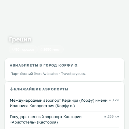
Греция
50 городов
1650 мест
АВИАБИЛЕТЫ В ГОРОД КОРФУ О.
Партнёрский блок Aviasales · Travelpayouts.
БЛИЖАЙШИЕ АЭРОПОРТЫ
Международный аэропорт Керкира (Корфу) имени
≈ 3 км
Иоанниса Каподистрия (Корфу о.)
Государственный аэропорт Кастории
≈ 259 км
«Аристотель» (Кастория)