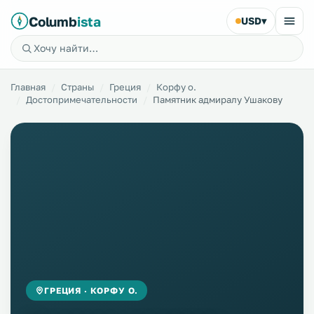
Columb
ista
USD
▾
Главная
Страны
Греция
Корфу о.
Достопримечательности
Памятник адмиралу Ушакову
ГРЕЦИЯ · КОРФУ О.