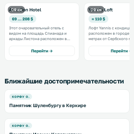
Arcadion Hotel
Yannis Loft
0 км
0 км
69 … 208 $
≈ 110 $
Этот очаровательный отель с
Лофт Yannis с кондици
видом на площадь Спианада и
расположен в городе Ко
аркады Листона расположен в
метрах от Сербского му
центре города Корфу. К услугам
Возможно размещение 
гостей комфортабельные номера с
домашними животными. К услуг
Перейти →
Перейти →
бесплатным WiFi. .
гостей обеденная зона 
Предоставляются полот
постельное белье. .
Ближайшие достопримечательности
КОРФУ О.
Памятник Шуленбургу в Керкире
КОРФУ О.