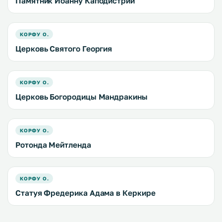
Памятник Иоанну Каподистрии
КОРФУ О.
Церковь Святого Георгия
КОРФУ О.
Церковь Богородицы Мандракины
КОРФУ О.
Ротонда Мейтленда
КОРФУ О.
Статуя Фредерика Адама в Керкире