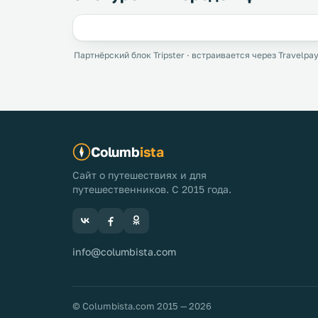
Партнёрский блок Tripster · встраивается через Travelpay
Columb
ista
Сайт о путешествиях и для
путешественников. С 2015 года.
info@columbista.com
© Columbista.com 2015 — 2026