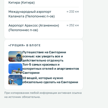
Из апартаментов Best Views of
Акрополь. В этом 2-звездочном
Китира (Китира)
Athens открывается вид на город.
отеле имеется 21 номер с
.
комнатой. .
Международный аэропорт
≈ 232 км
Каламата (Пелопоннес п-ов)
Аеропорт Араксос (Агамемнон)
≈ 252 км
(Пелопоннес п-ов)
«ГРЕЦИЯ» В БЛОГЕ
Путешествие на Санторини
осенью: как увидеть все и
действительно отдохнуть
Топ-5 самых красивых и
колоритных отелей и апартаментов
Санторини
10 вещей, которые нужно
обязательно сделать на Санторини
При копировании любой информации активная ссылка
на источник обязательна.