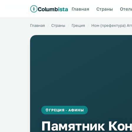
Columb
ista
Главная
Страны
Отел
Главная
Страны
Греция
Ном (префектура) Ат
ГРЕЦИЯ · АФИНЫ
Памятник Кон