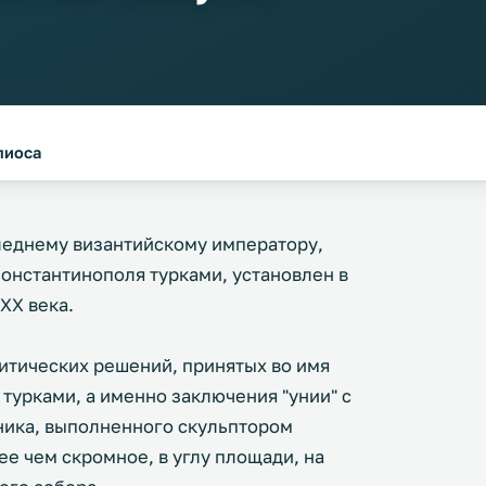
лиоса
леднему византийскому императору,
Константинополя турками, установлен в
XX века.
литических решений, принятых во имя
турками, а именно заключения "унии" с
ника, выполненного скульптором
е чем скромное, в углу площади, на