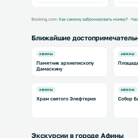
оценят прямой прямой вид на
станции ме
Акрополь. .
Booking.com:
Как самому забронировать номер?
·
Час
Ближайшие достопримечатель
АФИНЫ
АФИНЫ
Памятник архиепископу
Площадь
Дамаскину
АФИНЫ
АФИНЫ
Храм святого Элефтерия
Собор Б
Экскурсии в городе Афины