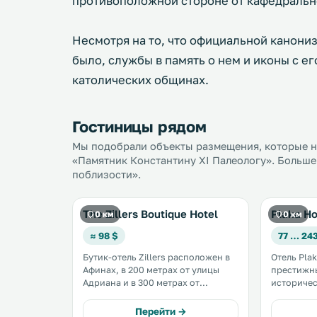
противоположной стороне от кафедральн
Несмотря на то, что официальной канониз
было, службы в память о нем и иконы с е
католических общинах.
Гостиницы рядом
Мы подобрали объекты размещения, которые на
«Памятник Константину XI Палеологу». Больше 
поблизости».
The Zillers Boutique Hotel
Plaka Ho
0 км
0 км
≈ 98 $
77 … 24
Бутик-отель Zillers расположен в
Отель Pla
Афинах, в 200 метрах от улицы
престижн
Адриана и в 300 метрах от
историчес
городской площади «Римская
в 5 минут
агора». Гости по достоинству
Синтагма и
Перейти →