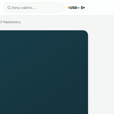
USD
— $
▾
XI Палеологу