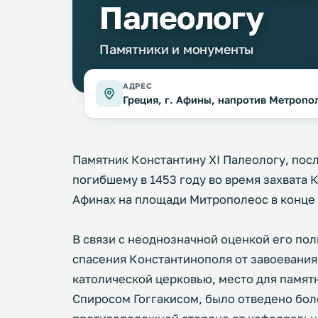
Палеологу
Памятники и монументы
АДРЕС
Греция, г. Афины, напротив Метропо
Памятник Константину XI Палеологу, пос
погибшему в 1453 году во время захвата 
Афинах на площади Митрополеос в конце 
В связи с неоднозначной оценкой его по
спасения Константинополя от завоевания 
католической церковью, место для памят
Спиросом Гоггакисом, было отведено боле