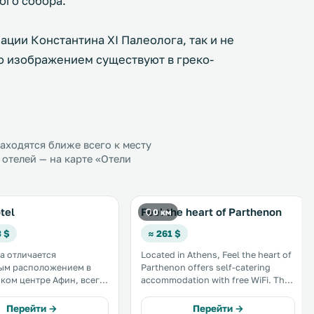
ого собора.
ации Константина XI Палеолога, так и не
го изображением существуют в греко-
ходятся ближе всего к месту
отелей — на карте «Отели
tel
Feel the heart of Parthenon
0 км
3 $
≈ 261 $
ka отличается
Located in Athens, Feel the heart of
ым расположением в
Parthenon offers self-catering
ком центре Афин, всего
accommodation with free WiFi. The
ах ходьбы от площади
apartment is 200 metres from
 в 2 кварталах от
Adrianou Street. The kitchen has a
Перейти →
Перейти →