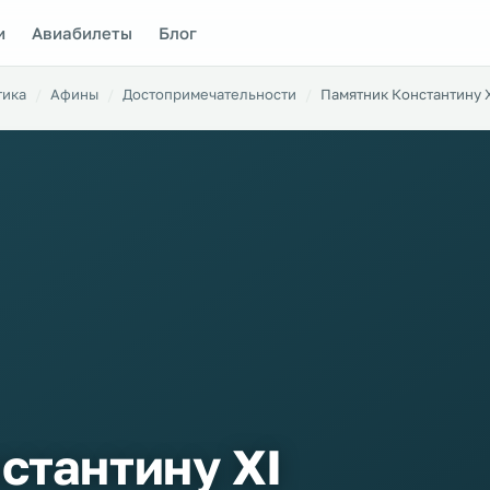
и
Авиабилеты
Блог
тика
Афины
Достопримечательности
Памятник Константину 
стантину XI