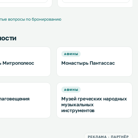
тро Monastiraki. .
dishwasher. A TV is available. .
тые вопросы по бронированию
ности
АФИНЫ
 Митрополеос
Монастырь Пантассас
АФИНЫ
лаговещения
Музей греческих народных
музыкальных
инструментов
РЕКЛАМА · ПАРТНЁР