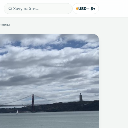
USD
— $
▾
телям