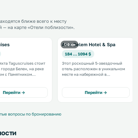
ходятся ближе всего к месту
 — на карте «Отели поблизости».
ises
Altis Belem Hotel & Spa
0 км
184 … 1094 $
яхта Taguscruises стоит
Этот роскошный 5-звездочный
 городе Белен, на реке
отель расположен в уникальном
ом с Памятником
месте на набережной в
телям. На яхте
историческом районе Лиссабона,
аундж, каюта со
в районе Белем, рядом с рекой
 местами и мини-кухня.
Тахо. .
Перейти →
Перейти →
aguscruises можно
ся в плавание с
. .
тые вопросы по бронированию
ности