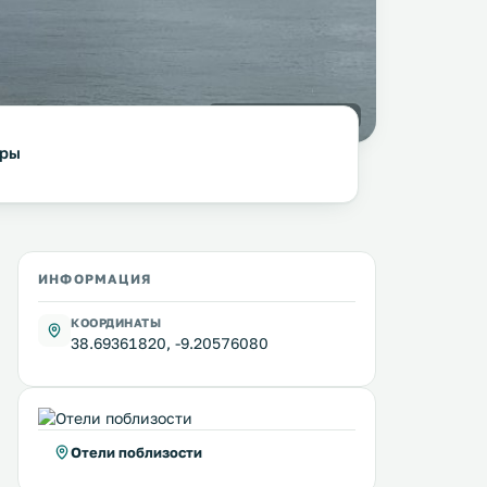
фото:
columbista.com
уры
ИНФОРМАЦИЯ
КООРДИНАТЫ
38.69361820, -9.20576080
Отели поблизости