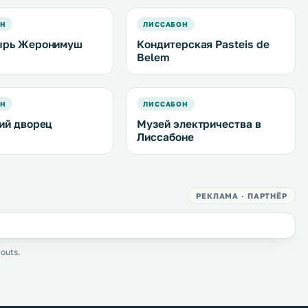
ОН
ЛИССАБОН
ырь Жеронимуш
Кондитерская Pasteis de
Belem
ОН
ЛИССАБОН
ий дворец
Музей электричества в
Лиссабоне
РЕКЛАМА · ПАРТНЁР
outs.