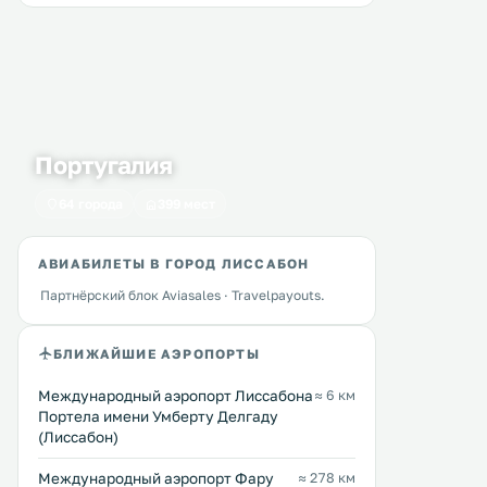
Португалия
64 города
399 мест
АВИАБИЛЕТЫ В ГОРОД ЛИССАБОН
Партнёрский блок Aviasales · Travelpayouts.
БЛИЖАЙШИЕ АЭРОПОРТЫ
Международный аэропорт Лиссабона
≈ 6 км
Портела имени Умберту Делгаду
(Лиссабон)
Международный аэропорт Фару
≈ 278 км