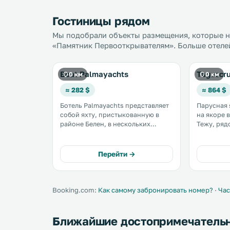
Гостиницы рядом
Мы подобрали объекты размещения, которые на
«Памятник Первооткрывателям». Больше отелей
Boat Palmayachts
Taguscru
0 км
0 км
≈ 282 $
≈ 864 $
Ботель Palmayachts представляет
Парусная 
собой яхту, пристыкованную в
на якоре в
районе Белен, в нескольких
Тежу, ряд
минутах ходьбы от Башни Белен и
первооткрыва
монастыря Жеронимуш. .
имеется л
спальными
Перейти →
На яхте T
отправить
капитаном
Booking.com:
Как самому забронировать номер?
·
Час
Ближайшие достопримечатель