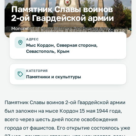
Памятник Славы воинов
2-ой Гвардейской армии
Monument of Glory Warriors 2nd Guards Army
фото:
Russianname
@ Wikimedia Commons /
CC BY 3.0
АДРЕС
Мыс Кордон, Северная сторона,
Севастополь, Крым
КАТЕГОРИЯ
Памятники и скульптуры
Памятник Славы воинов 2-ой Гвардейской армии
был заложен на мысе Кордон 15 мая 1944 года,
всего через шесть дней после освобождения
города от фашистов. Его открытие состоялось уже