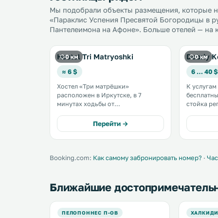
Мы подобрали объекты размещения, которые на
«Параклис Успения Пресвятой Богородицы в р
Пантелеимона на Афоне». Больше отелей — на 
Hostel Tri Matryoshki
Dobriy K
0 км
0 км
≈ 6 $
6 … 40 $
Хостел «Три матрёшки»
К услугам
расположен в Иркутске, в 7
бесплатны
минутах ходьбы от
стойка ре
железнодорожного вокзала
оснащенн
Иркутска. На всей территории
плоским экраном.
Перейти →
предоставляется бесплатный Wi-
в 15 мину
Fi. В каждом номере обустроена
историчес
общая ванная комната. .
Booking.com:
Как самому забронировать номер?
·
Час
Ближайшие достопримечатель
ПЕЛОПОННЕС П-ОВ
ХАЛКИД