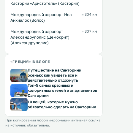
Кастории «Аристотель» (Кастория)
Международный аэропорт Неа
≈ 304 км
Анхиалос (Волос)
Междунарoдный аэропорт
≈ 307 км
Александруполис (Демокрит)
(Александруполис)
«ГРЕЦИЯ» В БЛОГЕ
Путешествие на Санторини
осенью: как увидеть все и
действительно отдохнуть
Топ-5 самых красивых и
колоритных отелей и апартаментов
Санторини
10 вещей, которые нужно
обязательно сделать на Санторини
При копировании любой информации активная ссылка
на источник обязательна.