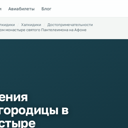
и
Авиабилеты
Блог
алкидики
Халкидики
Достопримечательности
ком монастыре святого Пантелеимона на Афоне
ения
городицы в
стыре