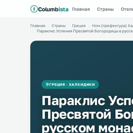
Columb
ista
Главная
Страны
Отел
Главная
Страны
Греция
Ном (префектура) Х
Параклис Успения Пресвятой Богородицы в русс
ГРЕЦИЯ · ХАЛКИДИКИ
Параклис Усп
Пресвятой Бо
русском мона