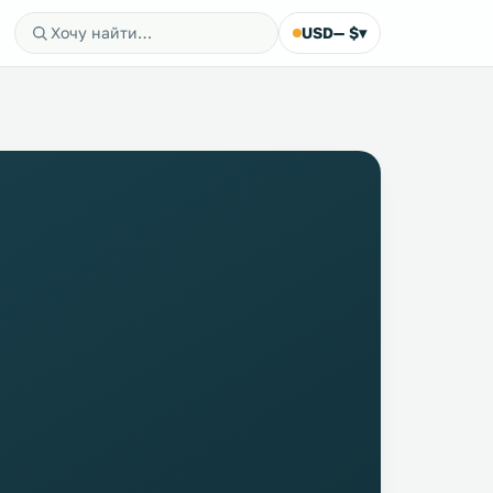
USD
— $
▾