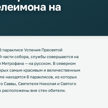
елеимона на
В параклисе Успения Пресвятой
й части собора, службы совершаются на
я Митрофана — на русском. В северном
торых самым красивым и величественным
е находятся 8 параклисов, из которых
го Саввы, Святителя Николая и Святого
 расположены вне стен обители.