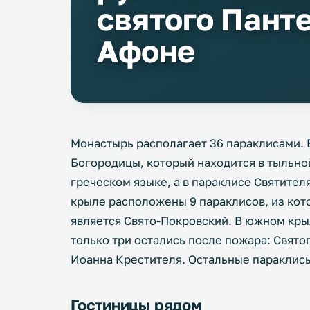
святого Пант
Афоне
Монастырь располагает 36 параклисами. 
Богородицы, который находится в тыльно
греческом языке, а в параклисе Святител
крыле расположены 9 параклисов, из ко
является Свято-Покровский. В южном крыл
только три остались после пожара: Свято
Иоанна Крестителя. Остальные параклисы
Гостиницы рядом