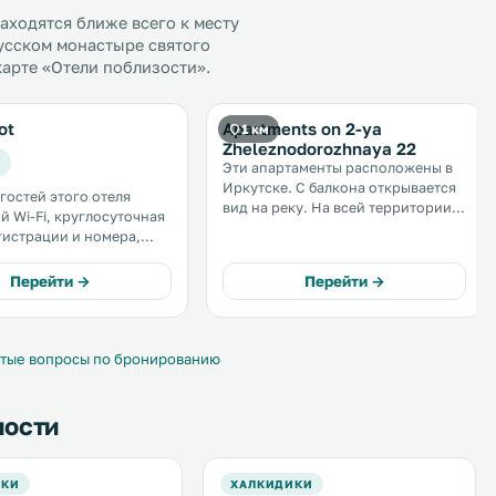
ходятся ближе всего к месту
усском монастыре святого
карте «Отели поблизости».
ot
Apartments on 2-ya
1 км
Zheleznodorozhnaya 22
Эти апартаменты расположены в
Иркутске. С балкона открывается
 гостей этого отеля
вид на реку. На всей территории
й Wi-Fi, круглосуточная
работает бесплатный Wi-Fi. В числе
гистрации и номера,
удобств гостиная зона и кухня с
ые телевизором с
микроволновой печью и
 Он расположен
Перейти →
Перейти →
холодильником. Гостям
тах ходьбы от
предоставляются полотенца и
кого центра Иркутска. .
постельное. . . .
тые вопросы по бронированию
ности
ИКИ
ХАЛКИДИКИ