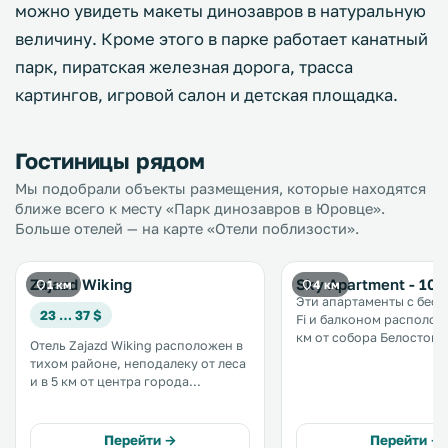
можно увидеть макеты динозавров в натуральную
величину. Кроме этого в парке работает канатный
парк, пиратская железная дорога, трасса
картингов, игровой салон и детская площадка.
Гостиницы рядом
Мы подобрали объекты размещения, которые находятся
ближе всего к месту «Парк динозавров в Юровце».
Больше отелей — на карте «Отели поблизости».
Zajazd Wiking
Sky Apartment - 100
1 км
4 км
Эти апартаменты с бесп
23 … 37 $
Fi и балконом располож
км от собора Белостока
Отель Zajazd Wiking расположен в
Белостоке. От апартаментов Sky
тихом районе, неподалеку от леса
Apartment - 1000 lecia с
и в 5 км от центра города
город 2,1 км до рыночн
Белосток, и предлагает
площади Костюшко. На
проживание в стандартных
территории обустроена
номерах со спутниковым
Перейти →
Перейти →
парковка. .