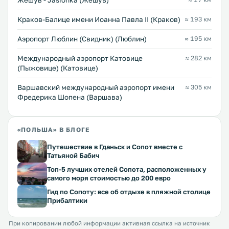
Жешув - Jasionka (Жешув)
Краков-Балице имени Иоанна Павла II (Краков)
≈ 193 км
Аэропорт Люблин (Свидник) (Люблин)
≈ 195 км
Международный аэропорт Катовице
≈ 282 км
(Пыжовице) (Катовице)
Варшавский международный аэропорт имени
≈ 305 км
Фредерика Шопена (Варшава)
«ПОЛЬША» В БЛОГЕ
Путешествие в Гданьск и Сопот вместе с
Татьяной Бабич
Топ-5 лучших отелей Сопота, расположенных у
самого моря стоимостью до 200 евро
Гид по Сопоту: все об отдыхе в пляжной столице
Прибалтики
При копировании любой информации активная ссылка на источник