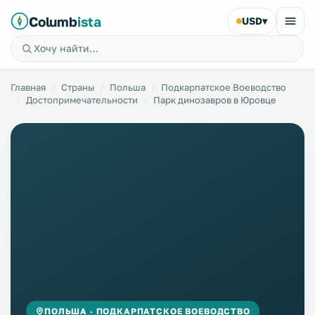
Columb
ista
USD
▾
Главная
Страны
Польша
Подкарпатское Воеводство
Достопримечательности
Парк динозавров в Юровце
ПОЛЬША · ПОДКАРПАТСКОЕ ВОЕВОДСТВО