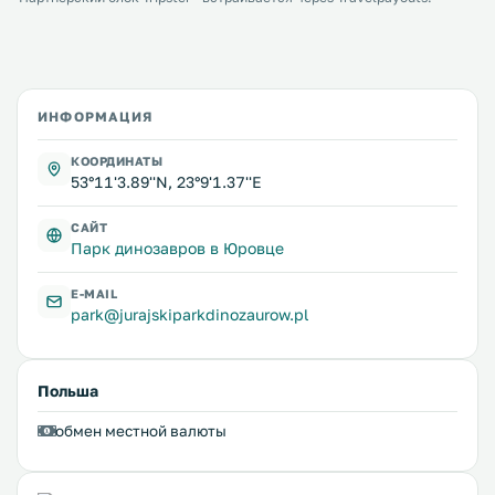
ИНФОРМАЦИЯ
КООРДИНАТЫ
53°11'3.89''N, 23°9'1.37''E
САЙТ
Парк динозавров в Юровце
E-MAIL
park@jurajskiparkdinozaurow.pl
Польша
обмен местной валюты