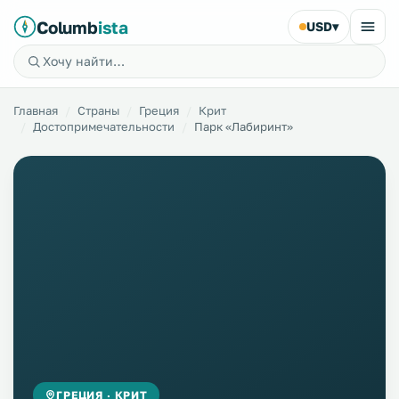
Columb
ista
USD
▾
Главная
Страны
Греция
Крит
Достопримечательности
Парк «Лабиринт»
ГРЕЦИЯ · КРИТ