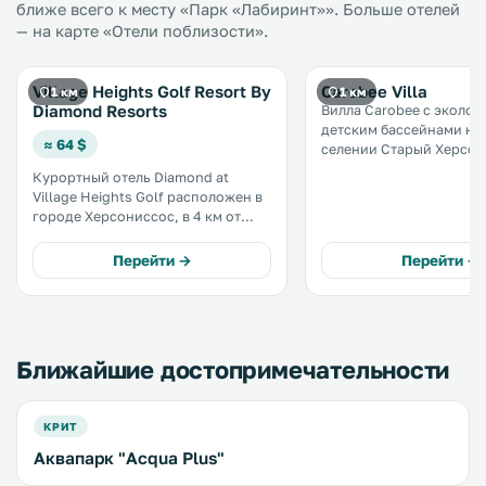
ближе всего к месту «Парк «Лабиринт»». Больше отелей
— на карте «Отели поблизости».
Village Heights Golf Resort By
Carobee Villa
1 км
1 км
Diamond Resorts
Вилла Carobee с эколог
детским бассейнами на
≈ 64 $
селении Старый Херсонис
окон полностью обору
Курортный отель Diamond at
дома для отпуска с бес
Village Heights Golf расположен в
Wi-Fi открывается вид 
городе Херсониссос, в 4 км от
море, сад и горы. Гольф-клуб Crete
аквариума Aquaworld. К услугам
расположен в 1,8 км. .
гостей спа-салон, теннисный
Перейти →
Перейти →
корт, открытый и крытый бассейн.
На всей территории
предоставляется бесплатный Wi-
Fi. .
Ближайшие достопримечательности
КРИТ
Аквапарк "Acqua Plus"