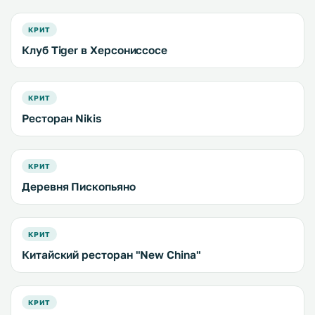
КРИТ
Клуб Tiger в Херсониссосе
КРИТ
Ресторан Nikis
КРИТ
Деревня Пископьяно
КРИТ
Китайский ресторан "New China"
КРИТ