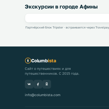
Экскурсии в городе Афины
Партнёрский блок Tripster · встраивается через Travelpay
Columb
ista
Сайт о путешествиях и для
путешественников. С 2015 года.
info@columbista.com