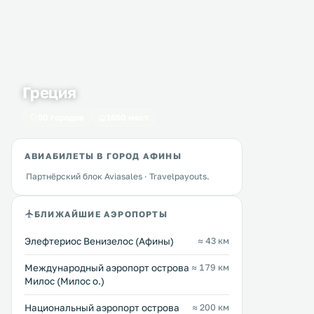
Греция
50 городов
1650 мест
АВИАБИЛЕТЫ В ГОРОД АФИНЫ
Партнёрский блок Aviasales · Travelpayouts.
БЛИЖАЙШИЕ АЭРОПОРТЫ
New Hotel
PL2 - Stylish studio in
0 км
0 км
Элефтериос Венизелос (Афины)
≈ 43 км
170 … 2860 $
≈ 52 $
Междунарoдный аэропорт острова
≈ 179 км
Этот новый дизайн-отель
Эти апартаменты с
Милос (Милос о.)
находится в самом центре города,
кондиционером и беспла
в 200 метрах от площади
Fi расположены в Афинах. В 200 
Национальный аэропорт острова
≈ 200 км