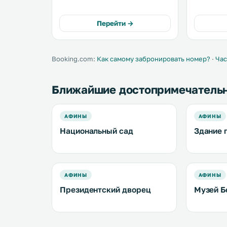
Комфортабельные номера
от площад
располагают телевизором со
оживленной 
спутниковыми/платными
могут вос
Перейти →
каналами и WiFi. В современных,
бесплатны
просторных номерах отеля Amalia
традицион
работает кондиционер. .
по утрам. 
Booking.com:
Как самому забронировать номер?
·
Час
Ближайшие достопримечатель
АФИНЫ
АФИНЫ
Национальный сад
Здание 
АФИНЫ
АФИНЫ
Президентский дворец
Музей Б