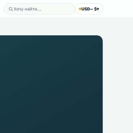
USD
— $
▾