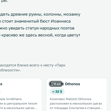
гры.
деть древние руины, колонны, мозаику
ны стоит знаменитый бюст Иоанниса
жно увидеть статуи народных поэтов
красиво же здесь весной, когда цветут
ходятся ближе всего к месту «Парк
облизости».
ns
Malliott Othonos
0 км
≈ 32 $
ель InnAthens
Комплекс Malliott Othonos
н в центральном тихом
расположен в несколльких шагах
его в нескольких шагах
от площади Синтагма и станции