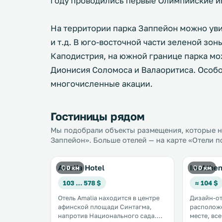
году проводились первые Олимпийские и
На территории парка Заппейон можно уви
и т.д. В юго-восточной части зеленой зо
Каподистрия, на южной границе парка мо
Дионисия Соломоса и Валаоритиса. Особо 
многочисленные акации.
Гостиницы рядом
Мы подобрали объекты размещения, которые на
Заппейон». Больше отелей — на карте «Отели п
Amalia Hotel
InnAthe
0 км
0 км
103 … 578 $
≈ 104 $
Отель Amalia находится в центре
Дизайн-от
афинской площади Синтагма,
расположе
напротив Национального сада.
месте, вс