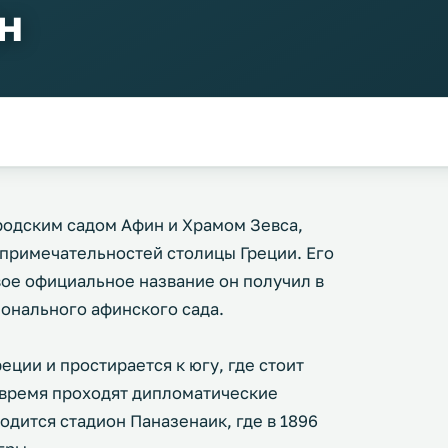
н
родским садом Афин и Храмом Зевса,
опримечательностей столицы Греции. Его
вое официальное название он получил в
ионального афинского сада.
ции и простирается к югу, где стоит
 время проходят дипломатические
дится стадион Паназенаик, где в 1896