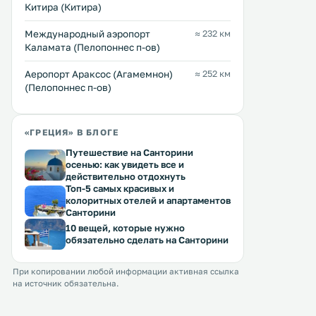
Синтагмы. На территории отеля
от апартаментов находит
Китира (Китира)
New действует бесплатный Wi-Fi и
национальный сад Афин
работают ресторан
Заппейон. В апартаментах есть
Перейти →
Перейти →
Международный аэропорт
≈ 232 км
средиземноморской кухни и
кухня. Для гостей приготовлены
Каламата (Пелопоннес п-ов)
фитнес-центр. .
полотенца и постельное б
Аеропорт Араксос (Агамемнон)
≈ 252 км
(Пелопоннес п-ов)
«ГРЕЦИЯ» В БЛОГЕ
Путешествие на Санторини
осенью: как увидеть все и
действительно отдохнуть
Топ-5 самых красивых и
колоритных отелей и апартаментов
Санторини
10 вещей, которые нужно
обязательно сделать на Санторини
При копировании любой информации активная ссылка
на источник обязательна.