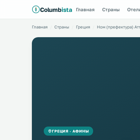
Columb
ista
Главная
Страны
Отел
Главная
Страны
Греция
Ном (префектура) Ат
ГРЕЦИЯ · АФИНЫ