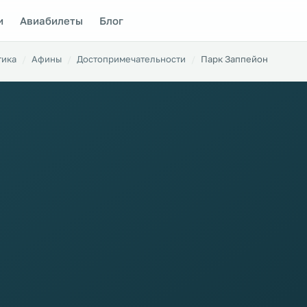
и
Авиабилеты
Блог
тика
Афины
Достопримечательности
Парк Заппейон