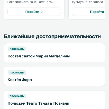
Рогалинского ландшафтного
культурно-делового цен
парка, откуда открывается
Browar. К услугам гостей терраса
прекрасный вид на деревню и
для загара и принадлеж
Перейти →
Перейти →
близлежащие луга. К услугам
приготовления барбекю.
гостей классически оформленные
номера с бесплатным Wi-Fi. .
Ближайшие достопримечательности
ПОЗНАНЬ
Костел святой Марии Магдалины
ПОЗНАНЬ
Костёл Фара
ПОЗНАНЬ
Польский Театр Танца в Познани