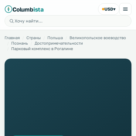
Columb
ista
USD
▾
Главная
Страны
Польша
Великопольское воеводство
Познань
Достопримечательности
Парковый комплекс в Рогалине