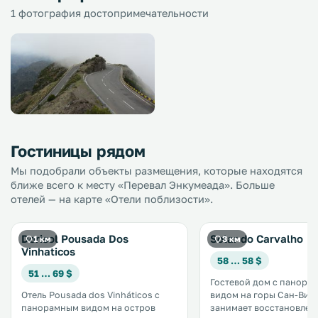
1 фотография достопримечательности
Гостиницы рядом
Мы подобрали объекты размещения, которые находятся
ближе всего к месту «Перевал Энкумеада». Больше
отелей — на карте «Отели поблизости».
Dorisol Pousada Dos
Solar do Carvalho
1 км
3 км
Vinhaticos
58 … 58 $
51 … 69 $
Гостевой дом с панора
Отель Pousada dos Vinháticos с
видом на горы Сан-Вис
панорамным видом на остров
занимает восстановлен