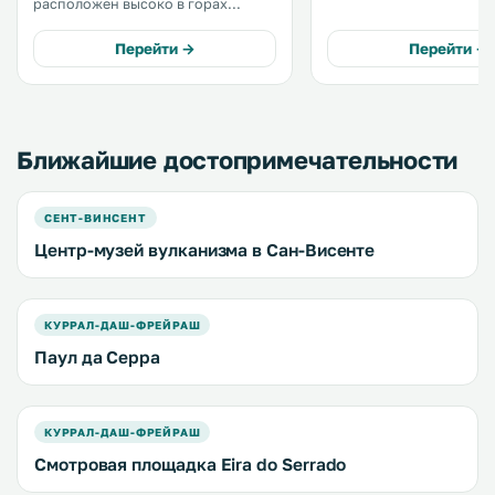
расположен высоко в горах
историческое здание. К услугам
Мадейры, недалеко от знаменитых
гостей современные но
пешеходных маршрутов. К
полностью оборудованн
Перейти →
Перейти →
услугам гостей номера со
гостиная с камином. .
спутниковым телевидением и
доступ в интернет в местах
общего пользования. .
Ближайшие достопримечательности
СЕНТ-ВИНСЕНТ
Центр-музей вулканизма в Сан-Висенте
КУРРАЛ-ДАШ-ФРЕЙРАШ
Паул да Серра
КУРРАЛ-ДАШ-ФРЕЙРАШ
Смотровая площадка Eira do Serrado