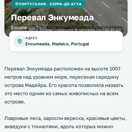
ПОРТУГАЛИЯ · СЕРРА-ДЕ-АГУА
Перевал Энкумеада
Encumeada Pass
фото:
Stephen Colebourne @ wikimedia.org / CC BY 2.0
АДРЕС
Encumeada, Madeira, Portugal
Перевал Энкумеада расположен на высоте 1007
метров над уровнем моря, пересекая середину
острова Мадейра. Его красота позволила назвать
это место одним из самых живописных на всем
острове.
Лавровые леса, заросли вереска, красивые цветы,
акведуки с тоннелями, вдоль которых можно