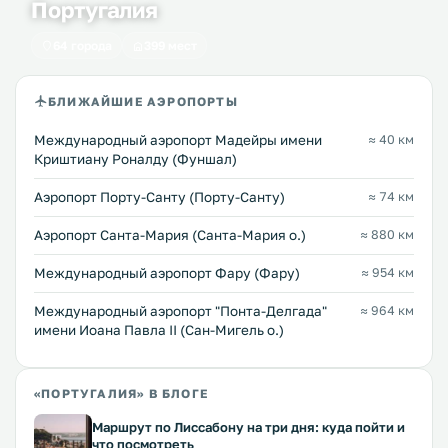
Португалия
64 города
399 мест
БЛИЖАЙШИЕ АЭРОПОРТЫ
Международный аэропорт Мадейры имени
≈ 40 км
Криштиану Роналду (Фуншал)
Аэропорт Порту-Санту (Порту-Санту)
≈ 74 км
Аэропорт Санта-Мария (Санта-Мария о.)
≈ 880 км
Международный аэропорт Фару (Фару)
≈ 954 км
Международный аэропорт "Понта-Делгада"
≈ 964 км
имени Иоана Павла II (Сан-Мигель о.)
«ПОРТУГАЛИЯ» В БЛОГЕ
Маршрут по Лиссабону на три дня: куда пойти и
что посмотреть