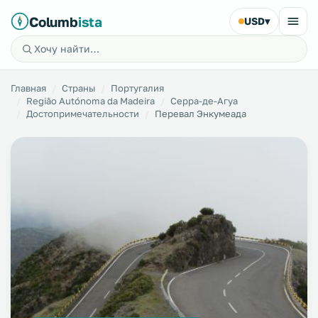
Columb
ista
USD
▾
Главная
Страны
Португалия
Região Autónoma da Madeira
Серра-де-Агуа
Достопримечательности
Перевал Энкумеада