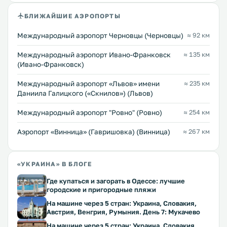
БЛИЖАЙШИЕ АЭРОПОРТЫ
Международный аэропорт Черновцы (Черновцы)
≈ 92 км
Международный аэропорт Ивано-Франковск
≈ 135 км
(Ивано-Франковск)
Междунарoдный аэропорт «Львов» имени
≈ 235 км
Даниила Галицкого («Скнилов») (Львов)
Междунарoдный аэропорт "Ровно" (Ровно)
≈ 254 км
Аэропорт «Винница» (Гавришовка) (Винница)
≈ 267 км
«УКРАИНА» В БЛОГЕ
Где купаться и загорать в Одессе: лучшие
городские и пригородные пляжи
На машине через 5 стран: Украина, Словакия,
Австрия, Венгрия, Румыния. День 7: Мукачево
На машине через 5 стран: Украина, Словакия,