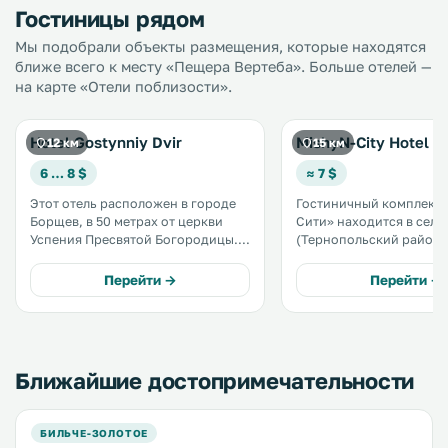
Гостиницы рядом
Мы подобрали объекты размещения, которые находятся
ближе всего к месту «Пещера Вертеба». Больше отелей —
на карте «Отели поблизости».
Hotel Gostynniy Dvir
MishyN-City Hotel
12 км
15 км
6 … 8 $
≈ 7 $
Этот отель расположен в городе
Гостиничный комплекс
Борщев, в 50 метрах от церкви
Сити» находится в селе
Успения Пресвятой Богородицы. К
(Тернопольский район),
услугам гостей солярий и
города Черновцы. На территории
ресторан традиционной кухни.
к услугам гостей откры
Перейти →
Перейти →
Номера оборудованы
сезонный бассейн,
телевизором. .
принадлежности для ба
детская игровая площа
аквапарк и ресторан. .
Ближайшие достопримечательности
БИЛЬЧЕ-ЗОЛОТОЕ