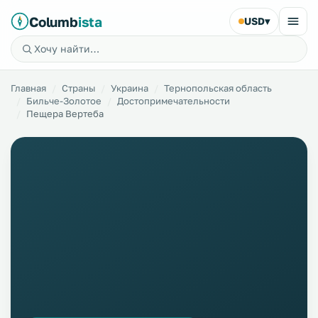
Columb
ista
USD
▾
Главная
Страны
Украина
Тернопольская область
Бильче-Золотое
Достопримечательности
Пещера Вертеба