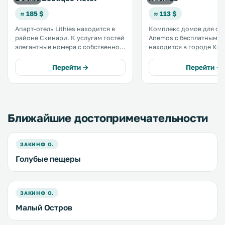
≈ 185 $
≈ 113 $
Апарт-отель Lithies находится в
Комплекс домов для от
районе Скинари. К услугам гостей
Anemos с бесплатным Wi
элегантные номера с собственной
находится в городе Кори
кухней, расположенные на
комплексе возможно р
территории красивого сада,
с домашними животным
Перейти →
Перейти →
бассейн с панорамным видом на
Расстояние до города 
море и бесплатный WiFi. .
составляет 23 км. На прилегающей
территории обустроена
бесплатная частная парк
Ближайшие достопримечательности
ЗАКИНФ О.
Голубые пещеры
ЗАКИНФ О.
Малый Остров