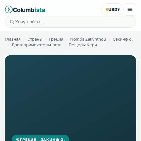
Columb
ista
USD
▾
Главная
Страны
Греция
Nomós Zakýnthou
Закинф о.
Достопримечательности
Пещеры Кери
ГРЕЦИЯ · ЗАКИНФ О.