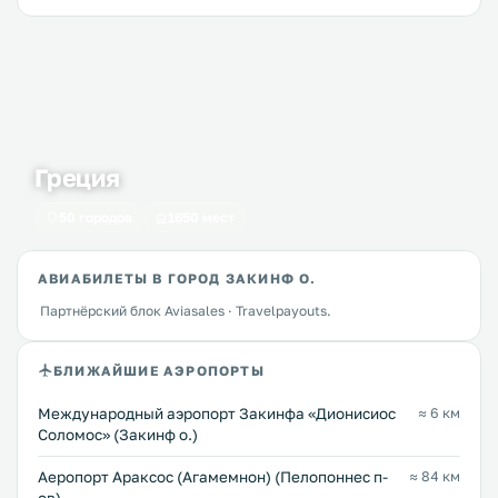
Греция
50 городов
1650 мест
АВИАБИЛЕТЫ В ГОРОД ЗАКИНФ О.
Партнёрский блок Aviasales · Travelpayouts.
БЛИЖАЙШИЕ АЭРОПОРТЫ
Международный аэропорт Закинфа «Дионисиос
≈ 6 км
Соломос» (Закинф о.)
Аеропорт Араксос (Агамемнон) (Пелопоннес п-
≈ 84 км