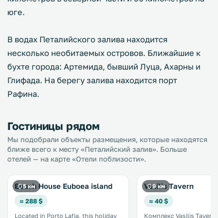
юге.
В водах Петалийского залива находится
несколько необитаемых островов. Ближайшие к
бухте города: Артемида, бывший Луца, Ахарны и
Глифада. На берегу залива находится порт
Рафина.
Гостиницы рядом
Мы подобрали объекты размещения, которые находятся
ближе всего к месту «Петалийский залив». Больше
отелей — на карте «Отели поблизости».
Beach House Euboea island
Vasilis Tavern
5 км
9 км
≈ 288 $
≈ 40 $
Located in Porto Lafia, this holiday
Комплекс Vasilis Tavern