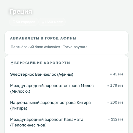
Греция
50 городов
1650 мест
АВИАБИЛЕТЫ В ГОРОД АФИНЫ
Партнёрский блок Aviasales · Travelpayouts.
БЛИЖАЙШИЕ АЭРОПОРТЫ
Элефтериос Венизелос (Афины)
≈ 43 км
Междунарoдный аэропорт острова Милос
≈ 179 км
(Милос о.)
Национальный аэропорт острова Китира
≈ 200 км
(Китира)
Международный аэропорт Каламата
≈ 232 км
(Пелопоннес п-ов)