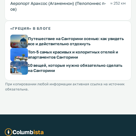
Аеропорт Араксос (Агамемнон) (Пелопоннес п-
≈ 252 км
ов)
«ГРЕЦИЯ» В БЛОГЕ
Путешествие на Санторини осенью: как увидеть
все и действительно отдохнуть
Топ-5 самых красивых и колоритных отелей и
апартаментов Санторини
10 вещей, которые нужно обязательно сделать
на Санторини
При копировании любой информации активная ссылка на источник
обязательна.
Columb
ista