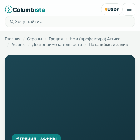
Columb
ista
USD
▾
Главная
Страны
Греция
Ном (префектура) Аттика
Афины
Достопримечательности
Петалийский залив
ГРЕЦИЯ · АФИНЫ