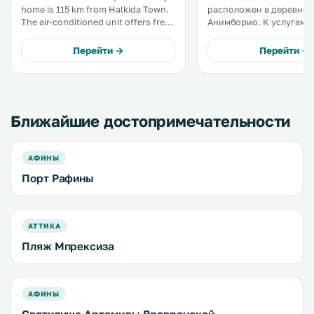
home is 115 km from Halkida Town.
расположен в деревне
The air-conditioned unit offers free
Анимборио. К услугам гостей
private parking on site. There is a
оснащенные кондицио
seating area and a kitchen equipped
апартаменты-студио. Расстояние
Перейти →
Перейти →
with a dishwasher. .
до Афин составляет 45 км.
территории комплекса
обустроена бесплатная 
парковка. .
Ближайшие достопримечательности
АФИНЫ
Порт Рафины
АТТИКА
Пляж Мпрексиза
АФИНЫ