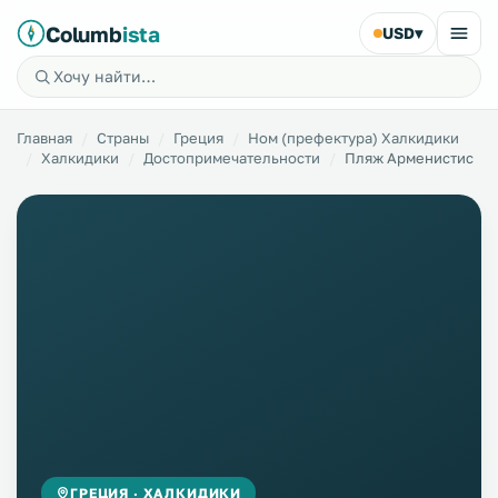
Columb
ista
USD
▾
Главная
Страны
Греция
Ном (префектура) Халкидики
Халкидики
Достопримечательности
Пляж Арменистис
ГРЕЦИЯ · ХАЛКИДИКИ