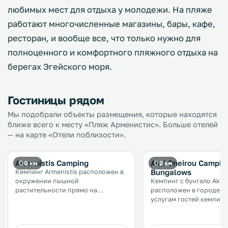
любимых мест для отдыха у молодежи. На пляже
работают многочисленные магазины, бары, кафе,
ресторан, и вообще все, что только нужно для
полноценного и комфортного пляжного отдыха на
берегах Эгейского моря.
Гостиницы рядом
Мы подобрали объекты размещения, которые находятся
ближе всего к месту «Пляж Арменистис». Больше отелей
— на карте «Отели поблизости».
Armenistis Camping
Akti Oneirou Campin
0 км
2 км
Bungalows
Кемпинг Armenistis расположен в
окружении пышной
Кемпинг с бунгало Akti 
растительности прямо на
расположен в городе Вур
песчаном пляже Сарти на
услугам гостей кемпинг
полуострове Халкидики. К
пляжем ресторан, бар,
услугам гостей частный пляж, бар
собственная пляжная зо
на пляже и ресторан
также магазин и детска