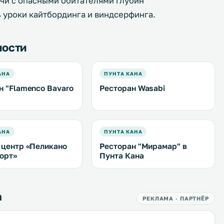
чи с опасными обитателями глубин
ь уроки кайтбординга и виндсерфинга.
ности
АНА
ПУНТА КАНА
н "Flamenco Bavaro
Ресторан Wasabi
АНА
ПУНТА КАНА
 центр «Пеликано
Ресторан "Мирамар" в
орт»
Пунта Кана
а
РЕКЛАМА · ПАРТНЁР