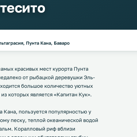
тесито
ьтаграсия, Пунта Кана, Баваро
самых красивых мест курорта Пунта
недалеко от рыбацкой деревушки Эль-
аходится большое количество уютных
из которых является «Капитан Кук».
а Кана, пользуется популярностью у
ому песку, теплой океанической водой
альм. Коралловый риф вблизи