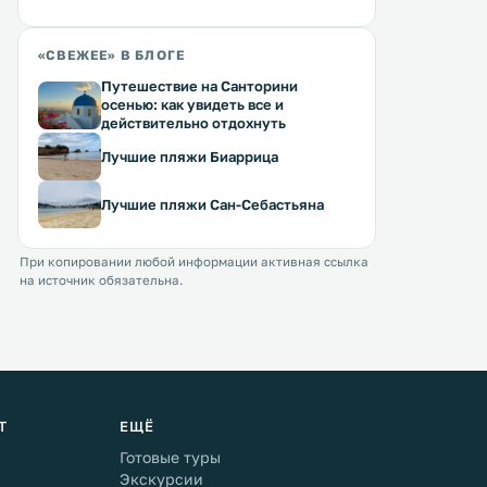
«СВЕЖЕЕ» В БЛОГЕ
Путешествие на Санторини
осенью: как увидеть все и
действительно отдохнуть
Лучшие пляжи Биаррица
Лучшие пляжи Сан-Себастьяна
При копировании любой информации активная ссылка
на источник обязательна.
Т
ЕЩЁ
Готовые туры
Экскурсии