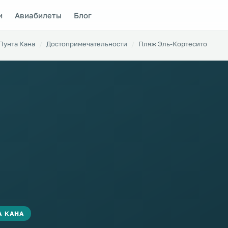
и
Авиабилеты
Блог
Пунта Кана
Достопримечательности
Пляж Эль-Кортесито
А КАНА