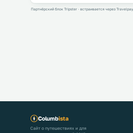
Партнёрский блок Tripster · встраивается через Travelpay
Columb
ista
Сайт о путешествиях и для