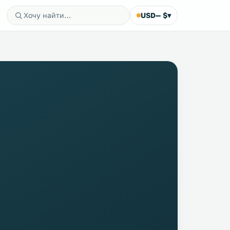
USD
— $
▾