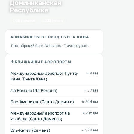
Доминиканская
Республика
16 городов
233 места
АВИАБИЛЕТЫ В ГОРОД ПУНТА КАНА
Партнёрский блок Aviasales · Travelpayouts.
БЛИЖАЙШИЕ АЭРОПОРТЫ
Международный аэропорт Пунта-
≈ 9 км
Кана (Пунта Кана)
Ла Романа (Ла Романа)
≈ 77 км
Лас-Америкас (Санто-Доминго)
≈ 204 км
Международный аэропорт Ла
≈ 205 км
Изабела (Санто-Доминго)
Эль-Катей (Самана)
≈ 270 км