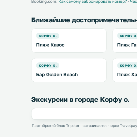
Booking.com:
Как самому забронировать номер?
·
Час
Ближайшие достопримечатель
КОРФУ О.
КОРФУ О
Пляж Кавос
Пляж Га
КОРФУ О.
КОРФУ О
Бар Golden Beach
Пляж Ха
Экскурсии в городе Корфу о.
Партнёрский блок Tripster · встраивается через Travelpay