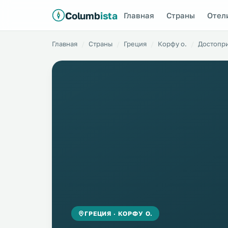
Columb
ista
Главная
Страны
Отел
Главная
Страны
Греция
Корфу о.
Достопр
ГРЕЦИЯ · КОРФУ О.