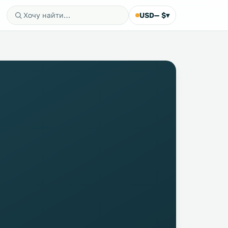
USD
— $
▾