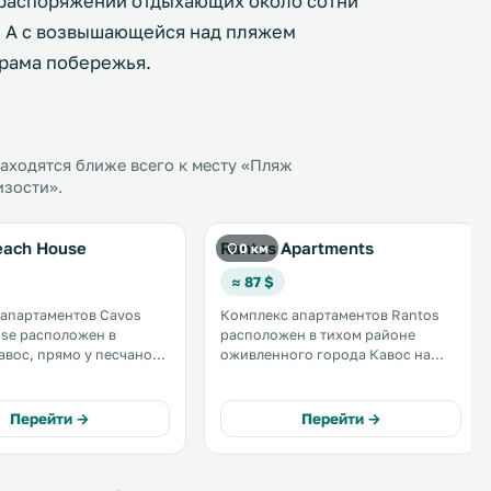
В распоряжении отдыхающих около сотни
. А с возвышающейся над пляжем
рама побережья.
аходятся ближе всего к месту «Пляж
изости».
each House
Rantos Apartments
0 км
≈ 87 $
апартаментов Cavos
Комплекс апартаментов Rantos
se расположен в
расположен в тихом районе
авос, прямо у песчаного
оживленного города Кавос на
бств всех
острове Корфу, всего в 100 метрах
алкон или терраса с
от центра курорта и в 200 метрах
море, плита и
от пляжа. К услугам гостей
Перейти →
Перейти →
ционер и
прекрасно меблированные
оставляются за
апартаменты в самом центре
льную плату. .
города. .