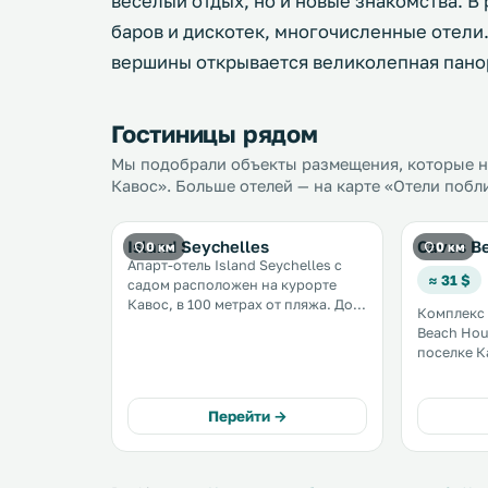
веселый отдых, но и новые знакомства. 
баров и дискотек, многочисленные отели
вершины открывается великолепная пано
Гостиницы рядом
Мы подобрали объекты размещения, которые н
Кавос». Больше отелей — на карте «Отели побл
Island Seychelles
Cavos B
0 км
0 км
Апарт-отель Island Seychelles с
≈ 31 $
садом расположен на курорте
Кавос, в 100 метрах от пляжа. До
Комплекс 
конца пляжа Кавос — 400 метров.
Beach Hou
К услугам гостей чайник и
поселке К
холодильник. В собственной
пляжа Кавос. В числе удо
ванной комнате установлена
номеров б
ванна или душ. .
видом на 
Перейти →
холодильник. Конди
сейф пред
дополните