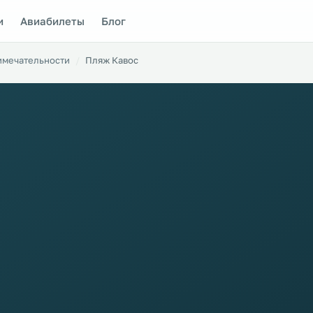
и
Авиабилеты
Блог
имечательности
Пляж Кавос