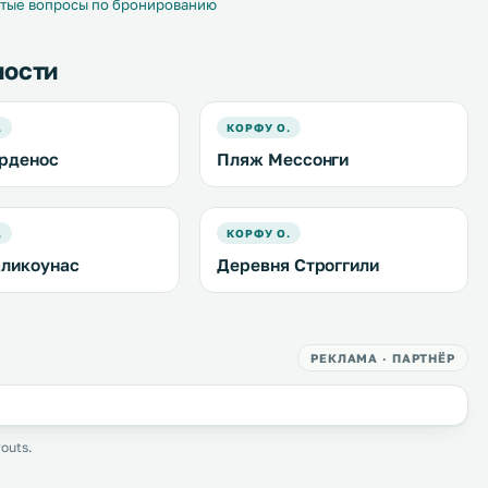
тые вопросы по бронированию
ности
.
КОРФУ О.
рденос
Пляж Мессонги
.
КОРФУ О.
ликоунас
Деревня Строггили
РЕКЛАМА · ПАРТНЁР
outs.