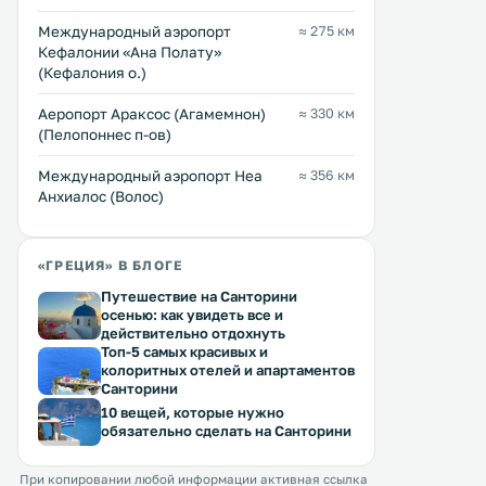
Международный аэропорт
≈ 275 км
Кефалонии «Ана Полату»
(Кефалония о.)
Аеропорт Араксос (Агамемнон)
≈ 330 км
(Пелопоннес п-ов)
Международный аэропорт Неа
≈ 356 км
Анхиалос (Волос)
«ГРЕЦИЯ» В БЛОГЕ
Путешествие на Санторини
осенью: как увидеть все и
действительно отдохнуть
Топ-5 самых красивых и
колоритных отелей и апартаментов
Санторини
10 вещей, которые нужно
обязательно сделать на Санторини
При копировании любой информации активная ссылка