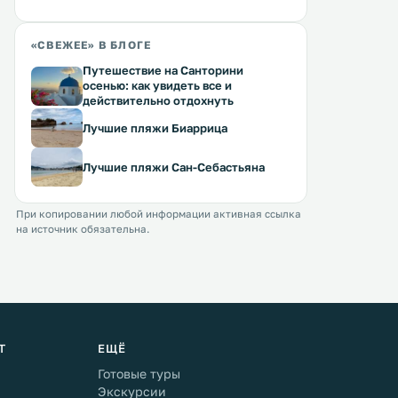
«СВЕЖЕЕ» В БЛОГЕ
Путешествие на Санторини
осенью: как увидеть все и
действительно отдохнуть
Лучшие пляжи Биаррица
Лучшие пляжи Сан-Себастьяна
При копировании любой информации активная ссылка
на источник обязательна.
Т
ЕЩЁ
Готовые туры
Экскурсии