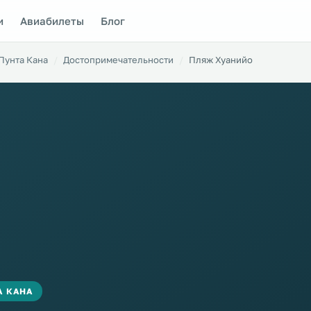
и
Авиабилеты
Блог
Пунта Кана
Достопримечательности
Пляж Хуанийо
А КАНА