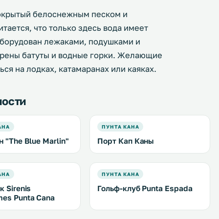
покрытый белоснежным песком и
ается, что только здесь вода имеет
оборудован лежаками, подушками и
трены батуты и водные горки. Желающие
ся на лодках, катамаранах или каяках.
ности
АНА
ПУНТА КАНА
 "The Blue Marlin"
Порт Кап Каны
АНА
ПУНТА КАНА
 Sirenis
Гольф-клуб Punta Espada
es Punta Cana