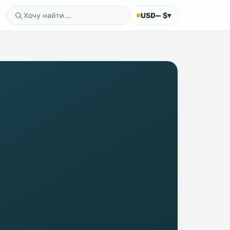
USD
— $
▾