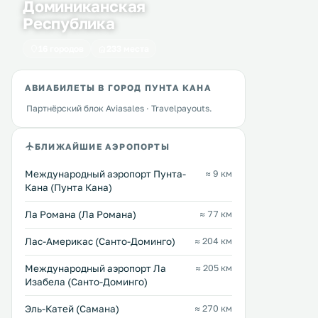
Доминиканская
Республика
16 городов
233 места
АВИАБИЛЕТЫ В ГОРОД ПУНТА КАНА
Партнёрский блок Aviasales · Travelpayouts.
БЛИЖАЙШИЕ АЭРОПОРТЫ
Международный аэропорт Пунта-
≈ 9 км
Кана (Пунта Кана)
Ла Романа (Ла Романа)
≈ 77 км
Лас-Америкас (Санто-Доминго)
≈ 204 км
Международный аэропорт Ла
≈ 205 км
Изабела (Санто-Доминго)
Эль-Катей (Самана)
≈ 270 км