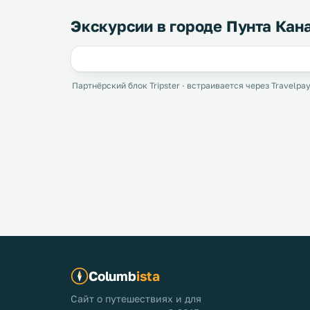
Экскурсии в городе Пунта Кан
Партнёрский блок Tripster · встраивается через Travelpay
Columb
ista
Сайт о путешествиях и для