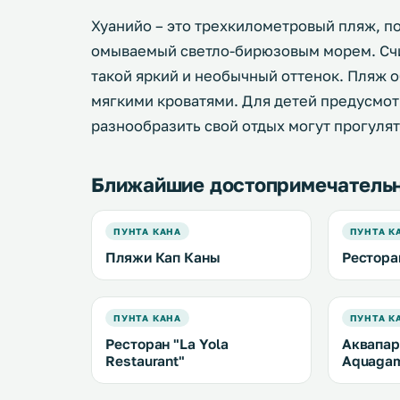
Хуанийо – это трехкилометровый пляж, 
омываемый светло-бирюзовым морем. Счит
такой яркий и необычный оттенок. Пляж 
мягкими кроватями. Для детей предусмо
разнообразить свой отдых могут прогулять
Ближайшие достопримечатель
ПУНТА КАНА
ПУНТА К
Пляжи Кап Каны
Ресторан
ПУНТА КАНА
ПУНТА К
Ресторан "La Yola
Аквапарк
Restaurant"
Aquagam