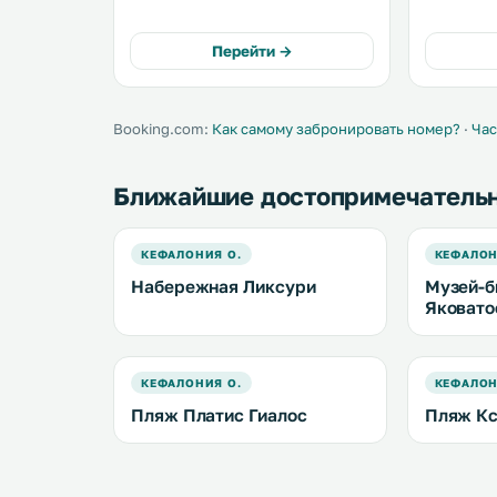
Из номеро
живописн
море. .
Перейти →
Booking.com:
Как самому забронировать номер?
·
Час
Ближайшие достопримечатель
КЕФАЛОНИЯ О.
КЕФАЛОН
Набережная Ликсури
Музей-б
Яковато
КЕФАЛОНИЯ О.
КЕФАЛОН
Пляж Платис Гиалос
Пляж К