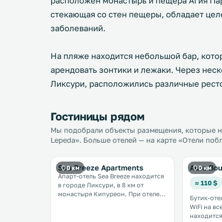
расположен монастырь и пещера Агия Пар
стекающая со стен пещеры, обладает цел
заболеваний.
На пляже находится небольшой бар, кото
арендовать зонтики и лежаки. Через неск
Ликсури, расположились различные рест
Гостиницы рядом
Мы подобрали объекты размещения, которые н
Lepeda». Больше отелей — на карте «Отели поб
Sea Breeze Apartments
Aura Bou
0 км
0 км
Апарт-отель Sea Breeze находится
≈ 110 $
в городе Ликсури, в 8 км от
монастыря Кипуреон. При отеле
Бутик-оте
разбит сад и обустроена терраса
WiFi на в
для загара. На территории
находится
работает бесплатный Wi-Fi. .