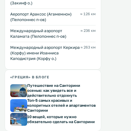
метрах от пляжа Ликсури. К
принадлежит одной семье. 
(Закинф о.)
услугам гостей апартаменты и
территории отеля есть ба
номера-студио с собственной
детская площадка. .
Перейти →
Перейти →
Аеропорт Араксос (Агамемнон)
≈ 126 км
кухней и меблированным
(Пелопоннес п-ов)
балконом, а также окруженный
садом открытый бассейн с
Международный аэропорт
≈ 236 км
шезлонгами и видом на
Каламата (Пелопоннес п-ов)
Ионическое. . . .
Международный аэропорт Керкира
≈ 263 км
(Корфу) имени Иоанниса
Каподистрия (Корфу о.)
«ГРЕЦИЯ» В БЛОГЕ
Путешествие на Санторини
осенью: как увидеть все и
действительно отдохнуть
Топ-5 самых красивых и
колоритных отелей и апартаментов
Санторини
10 вещей, которые нужно
обязательно сделать на Санторини