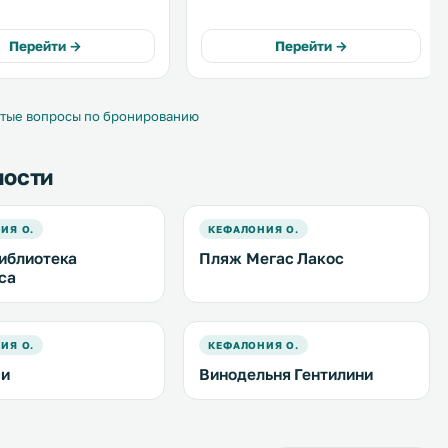
в и люксов открывается
номерах с кондиционером и
ый вид на Ионическое
отдельным балконом.
Бесплатными шезлонгами и
Перейти →
Перейти →
зонтиками можно
воспользоваться на пляже прямо
напротив отеля. .
тые вопросы по бронированию
ности
ИЯ О.
КЕФАЛОНИЯ О.
иблиотека
Пляж Мегас Лакос
са
ИЯ О.
КЕФАЛОНИЯ О.
си
Винодельня Гентилини