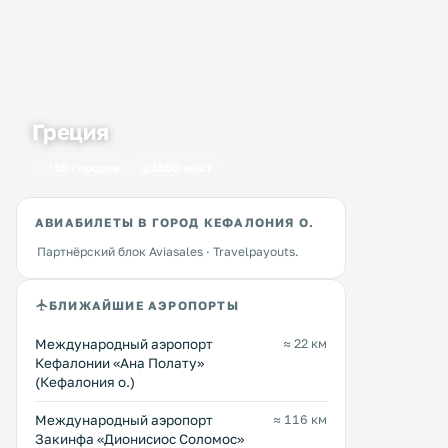
Греция
50 городов
1650 мест
АВИАБИЛЕТЫ В ГОРОД КЕФАЛОНИЯ О.
Партнёрский блок Aviasales · Travelpayouts.
БЛИЖАЙШИЕ АЭРОПОРТЫ
Bella Vista Studios and
Hotel Summery
0 км
0 км
Международный аэропорт
≈ 22 км
Apartments
Кефалонии «Ана Полату»
≈ 92 $
(Кефалония о.)
≈ 139 $
Отель Summery находится
Отель Bella Vista Studios and
Ликсури, в окружении кр
Международный аэропорт
≈ 116 км
Apartments находится в 200
сада. Этот отель уже более 30 лет
Закинфа «Дионисиос Соломос»