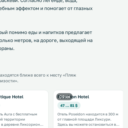
аскеви. Согласно легенде, вода,
ебным эффектом и помогает от глазных
рый помимо еды и напитков предлагает
олько метров, на дороге, выходящей на
ораны.
аходятся ближе всего к месту «Пляж
лизости».
tique Hotel
Poseidon Hotel
0 км
47 … 81 $
ль Aura с бесплатным
Отель Poseidon находится в 300 м
сей территории
от главной площади Ликсури.
 в деревне Ликсорион.
Здесь вы можете остановиться в