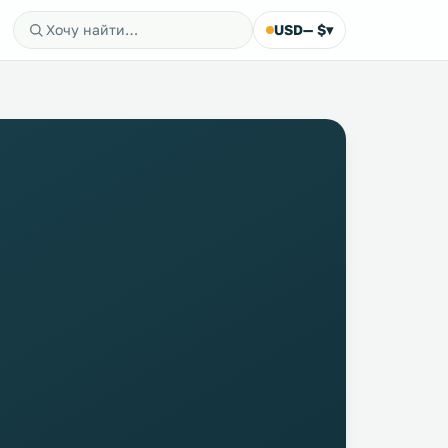
USD
— $
▾