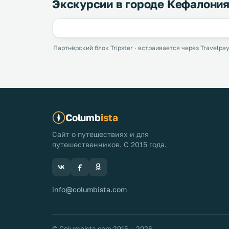
Экскурсии в городе Кефалония
Партнёрский блок Tripster · встраивается через Travelpay
Columb
ista
Сайт о путешествиях и для
путешественников. С 2015 года.
info@columbista.com
© Columbista.com 2015 — 2026