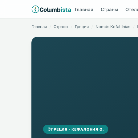
Columb
ista
Главная
Страны
Отел
Главная
Страны
Греция
Nomós Kefallinías
ГРЕЦИЯ · КЕФАЛОНИЯ О.