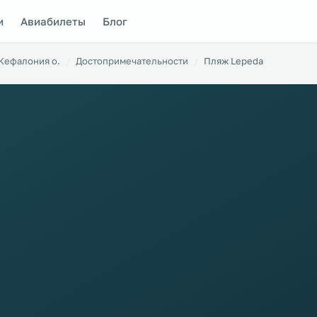
и
Авиабилеты
Блог
Кефалония о.
Достопримечательности
Пляж Lepeda