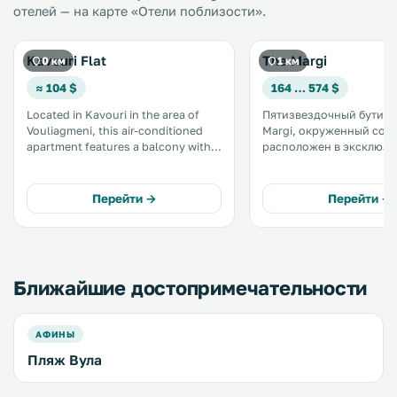
отелей — на карте «Отели поблизости».
Kavouri Flat
The Margi
0 км
1 км
≈ 104 $
164 … 574 $
Located in Kavouri in the area of
Пятизвездочный бутик-
Vouliagmeni, this air-conditioned
Margi, окруженный сос
apartment features a balcony with
расположен в эксклюз
unobstructed sea views. The
районе Вулиагмени, все
property has a swimming pool and it
нескольких шагах от пе
is within a 5-minute walk from the
пляжа. .
Перейти →
Перейти →
beach. .
Ближайшие достопримечательности
АФИНЫ
Пляж Вула