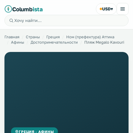
Columb
ista
USD
▾
Главная
Страны
Греция
Ном (префектура) Аттика
Афины
Достопримечательности
Пляж Megalo Kavouri
ГРЕЦИЯ · АФИНЫ