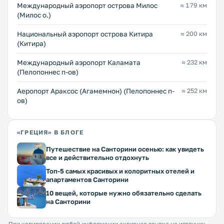
Междунарoдный аэропорт острова Милос
≈ 179 км
(Милос о.)
Национальный аэропорт острова Китира
≈ 200 км
(Китира)
Международный аэропорт Каламата
≈ 232 км
(Пелопоннес п-ов)
Аеропорт Араксос (Агамемнон) (Пелопоннес п-
≈ 252 км
ов)
«ГРЕЦИЯ» В БЛОГЕ
Путешествие на Санторини осенью: как увидеть
все и действительно отдохнуть
Топ-5 самых красивых и колоритных отелей и
апартаментов Санторини
10 вещей, которые нужно обязательно сделать
на Санторини