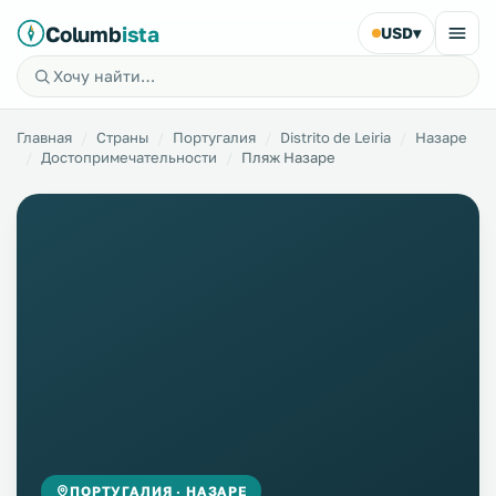
Columb
ista
USD
▾
Главная
Страны
Португалия
Distrito de Leiria
Назаре
Достопримечательности
Пляж Назаре
ПОРТУГАЛИЯ · НАЗАРЕ