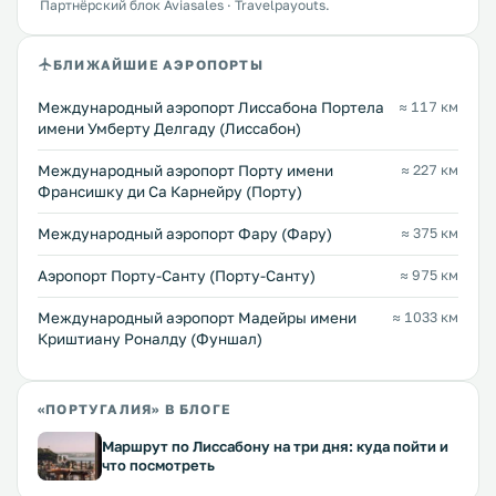
Партнёрский блок Aviasales · Travelpayouts.
БЛИЖАЙШИЕ АЭРОПОРТЫ
Международный аэропорт Лиссабона Портела
≈ 117 км
имени Умберту Делгаду (Лиссабон)
Международный аэропорт Порту имени
≈ 227 км
Франсишку ди Са Карнейру (Порту)
Международный аэропорт Фару (Фару)
≈ 375 км
Аэропорт Порту-Санту (Порту-Санту)
≈ 975 км
Международный аэропорт Мадейры имени
≈ 1033 км
Криштиану Роналду (Фуншал)
«ПОРТУГАЛИЯ» В БЛОГЕ
Маршрут по Лиссабону на три дня: куда пойти и
что посмотреть