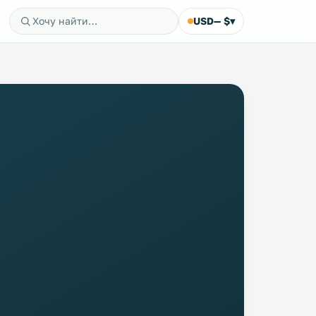
USD
— $
▾