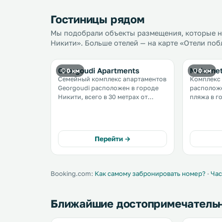
Гостиницы рядом
Мы подобрали объекты размещения, которые н
Никити». Больше отелей — на карте «Отели поб
Georgoudi Apartments
Maisonet
0 км
0 км
Семейный комплекс апартаментов
Комплекс 
Georgoudi расположен в городе
расположе
Никити, всего в 30 метрах от
пляжа в город
песчаного пляжа. К услугам
гостей ме
гостей апартаменты с
кухней и 
собственной кухней, цветущим
территории. В комплекс
садом с площадкой для барбекю и
частный с
Перейти →
бесплатным Wi-Fi на всей
воздухе. .
территории. .
Booking.com:
Как самому забронировать номер?
·
Час
Ближайшие достопримечатель