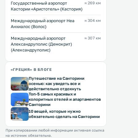
Государственный аэропорт
≈ 269 км
Кастории «Аристотель» (Кастория)
Международный аэропорт Неа
≈ 304 км
Анхиалос (Волос)
Междунарoдный аэропорт
≈ 307 км
Александруполис (Демокрит)
(Александруполис)
«ГРЕЦИЯ» В БЛОГЕ
Путешествие на Санторини
осенью: как увидеть все и
действительно отдохнуть
Топ-5 самых красивых и
колоритных отелей и апартаментов
Санторини
10 вещей, которые нужно
обязательно сделать на Санторини
При копировании любой информации активная ссылка
на источник обязательна.