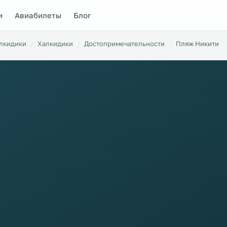
и
Авиабилеты
Блог
алкидики
Халкидики
Достопримечательности
Пляж Никити