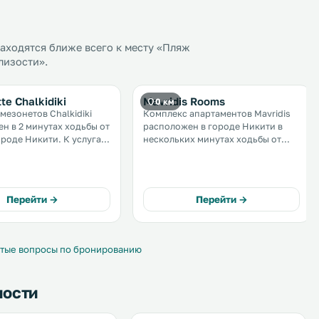
аходятся ближе всего к месту «Пляж
лизости».
te Chalkidiki
Mavridis Rooms
0 км
мезонетов Chalkidiki
Комплекс апартаментов Mavridis
н в 2 минутах ходьбы от
расположен в городе Никити в
е Никити. К услугам
нескольких минутах ходьбы от
зонеты с собственной
моря. К услугам гостей
бесплатный Wi-Fi на всей
бесплатный WiFi и собственный
е есть
балкон с видом на сад. .
ад с душем на открытом
Перейти →
Перейти →
тые вопросы по бронированию
ности