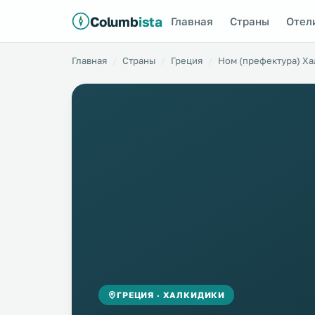
Columb
ista
Главная
Страны
Отел
Главная
Страны
Греция
Ном (префектура) Х
ГРЕЦИЯ · ХАЛКИДИКИ