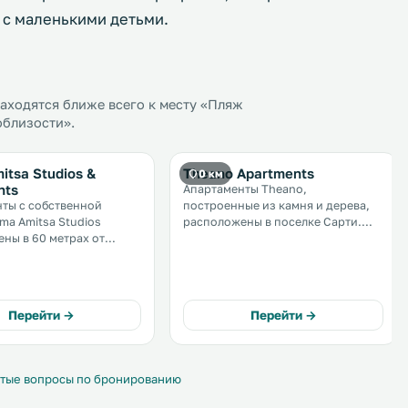
 с маленькими детьми.
аходятся ближе всего к месту «Пляж
облизости».
itsa Studios &
Theano Apartments
0 км
nts
Апартаменты Theano,
ты с собственной
построенные из камня и дерева,
ima Amitsa Studios
расположены в поселке Сарти.
ны в 60 метрах от
Окружающая горная местность
 пляжа поселка
идеально подходит для пеших
ных
прогулок. В ресторане на
ывается вид сад. .
территории апартаментов подают
блюда греческой кухни. .
Перейти →
Перейти →
тые вопросы по бронированию