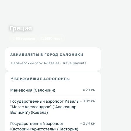
Греция
50 городов
1650 мест
АВИАБИЛЕТЫ В ГОРОД САЛОНИКИ
Rooms & Studios Christina
Archontariki Studios
0 км
0 км
Комплекс Rooms & Studios
Апарт-отель Archontariki 
Партнёрский блок Aviasales · Travelpayouts.
Christina с садом расположен в
расположен в 1,2 км от к
курортной деревне Сарти.
деревни Сарти на полуос
Возможно размещение с
Халкидики, всего в 300 м
БЛИЖАЙШИЕ АЭРОПОРТЫ
домашними животными. В 28 км
пляжа Платаниас. .
находится курортный город
Македония (Салоники)
≈ 20 км
Уранополис. На прилегающей
территории предусмотрена
Государственный аэропорт Кавалы
Перейти →
≈ 182 км
Перейти →
бесплатная частная парковка. .
"Мегас Александрос" ("Александр
Великий") (Кавала)
Государственный аэропорт
≈ 184 км
Кастории «Аристотель» (Кастория)