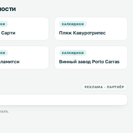
ности
ИКИ
ХАЛКИДИКИ
 Сарти
Пляж Кавуротрипес
ИКИ
ХАЛКИДИКИ
ламитси
Винный завод Porto Carras
РЕКЛАМА · ПАРТНЁР
outs.