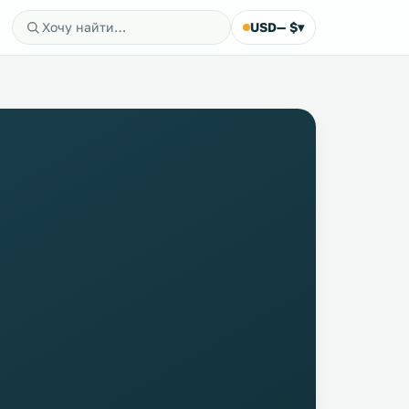
USD
— $
▾