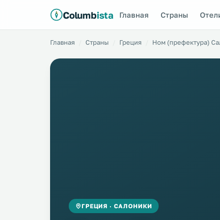
Columb
ista
Главная
Страны
Отел
Главная
Страны
Греция
Ном (префектура) С
ГРЕЦИЯ · САЛОНИКИ