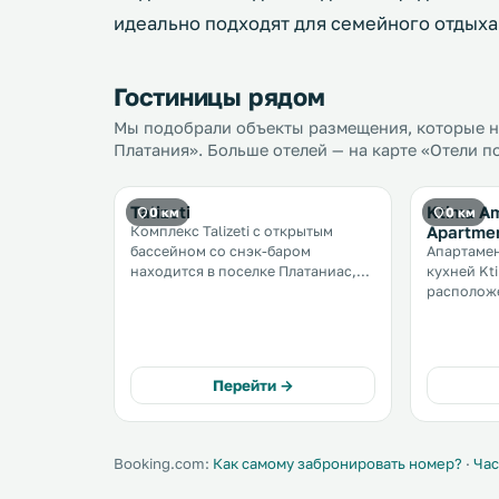
идеально подходят для семейного отдыха
Гостиницы рядом
Мы подобрали объекты размещения, которые н
Платания». Больше отелей — на карте «Отели п
Talizeti
Ktima Am
0 км
0 км
Apartme
Комплекс Talizeti с открытым
бассейном со снэк-баром
Апартамен
находится в поселке Платаниас,
кухней Kt
всего в нескольких шагах от
расположе
пляжа. К услугам гостей
песчаного
просторные апартаменты с
Платаниас. Из меблирован
бесплатным WiFi и видом на море
патио откр
или бассейн. .
Перейти →
Booking.com:
Как самому забронировать номер?
·
Час