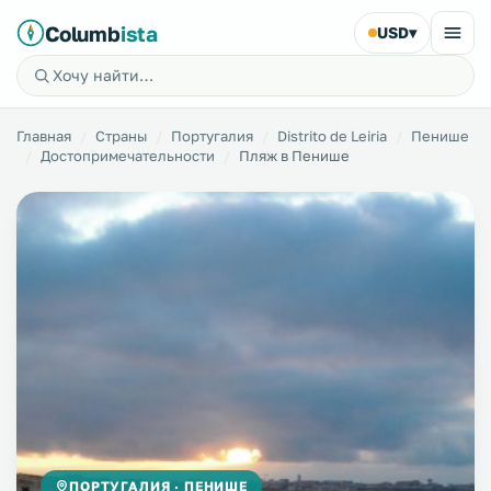
Columb
ista
USD
▾
Главная
Страны
Португалия
Distrito de Leiria
Пенише
Достопримечательности
Пляж в Пенише
ПОРТУГАЛИЯ · ПЕНИШЕ