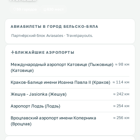
59 городов
630 мест
АВИАБИЛЕТЫ В ГОРОД БЕЛЬСКО-БЯЛА
Партнёрский блок Aviasales · Travelpayouts.
БЛИЖАЙШИЕ АЭРОПОРТЫ
Международный аэропорт Катовице (Пыжовице)
≈ 98 км
(Катовице)
Краков-Балице имени Иоанна Павла II (Краков)
≈ 114 км
Жешув - Jasionka (Жешув)
≈ 242 км
Аэропорт Лодзь (Лодзь)
≈ 254 км
Вроцлавский аэропорт имени Коперника
≈ 256 км
(Вроцлав)