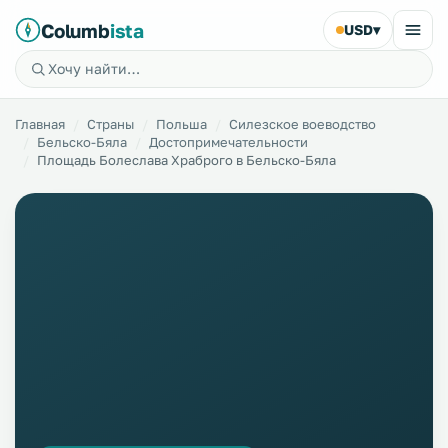
Columb
ista
USD
▾
Главная
Страны
Польша
Силезское воеводство
Бельско-Бяла
Достопримечательности
Площадь Болеслава Храброго в Бельско-Бяла