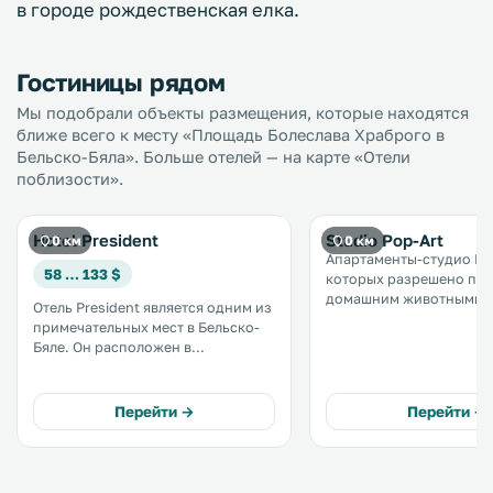
в городе рождественская елка.
Гостиницы рядом
Мы подобрали объекты размещения, которые находятся
ближе всего к месту «Площадь Болеслава Храброго в
Бельско-Бяла». Больше отелей — на карте «Отели
поблизости».
Hotel President
Studio Pop-Art
0 км
0 км
Апартаменты-студио Pop
58 … 133 $
которых разрешено пр
домашним животными,
Отель President является одним из
расположены в городе 
примечательных мест в Бельско-
Бяла, в 200 метрах от Б
Бяле. Он расположен в
художественной галереи 
отреставрированном здании 19
горнолыжного подъем
века в центре города. В
Дембовец — 6 км. .
распоряжении гостей номера в
Перейти →
Перейти →
строгом стиле с бесплатным Wi-Fi.
.