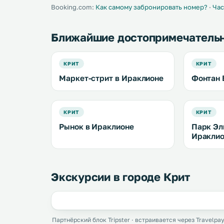
отпуска в Ираклионе. .
Booking.com:
Как самому забронировать номер?
·
Час
Ближайшие достопримечатель
КРИТ
КРИТ
Маркет-стрит в Ираклионе
Фонтан 
КРИТ
КРИТ
Рынок в Ираклионе
Парк Эл
Иракли
Экскурсии в городе Крит
Партнёрский блок Tripster · встраивается через Travelpay