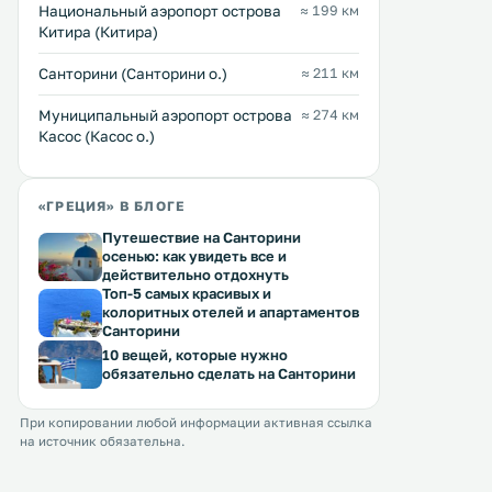
Национальный аэропорт острова
≈ 199 км
Китира (Китира)
Санторини (Санторини о.)
≈ 211 км
Муниципальный аэропорт острова
≈ 274 км
Касос (Касос о.)
«ГРЕЦИЯ» В БЛОГЕ
Путешествие на Санторини
осенью: как увидеть все и
действительно отдохнуть
Топ-5 самых красивых и
колоритных отелей и апартаментов
Санторини
10 вещей, которые нужно
обязательно сделать на Санторини
При копировании любой информации активная ссылка
на источник обязательна.