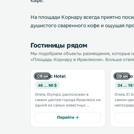
кафе.
На площади Корнару всегда приятно поси
душистого сваренного кофе и ощущая про
Гостиницы рядом
Мы подобрали объекты размещения, которые на
«Площадь Корнару в Ираклионе». Больше отеле
Olympic Hotel
El Greco
0 км
0 км
46 … 90 $
34 … 76
Отель Olympic расположен в
Отель El 
самом центре города Ираклион на
самом цен
одной из самых известных
непосредс
площадей, Корнару. Отель
всех дост
Olympic ориентирован на
останово
Перейти →
размещение бизнес-
транспорт
путешественников и гостей,
туристиче
желающих провести часть своего