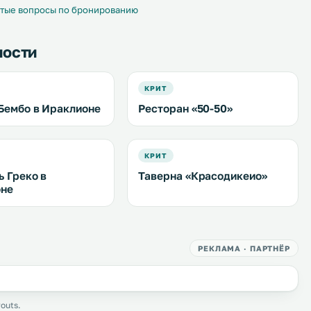
тые вопросы по бронированию
ности
КРИТ
Бембо в Ираклионе
Ресторан «50-50»
КРИТ
ь Греко в
Таверна «Красодикеио»
оне
РЕКЛАМА · ПАРТНЁР
outs.