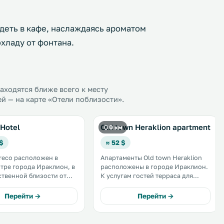
деть в кафе, наслаждаясь ароматом
хладу от фонтана.
ходятся ближе всего к месту
й — на карте «Отели поблизости».
 Hotel
Old town Heraklion apartment
0 км
 $
≈ 52 $
Greco расположен в
Апартаменты Old town Heraklion
тре города Ираклион, в
расположены в городе Ираклион.
твенной близости от
К услугам гостей терраса для
опримечательностей,
загара, обычная терраса и
к общественного
бесплатный Wi-Fi на всей
Перейти →
Перейти →
а, банков и
территории. Кухня оснащена
ских магазинов. .
духовкой, тостером и чайником. .