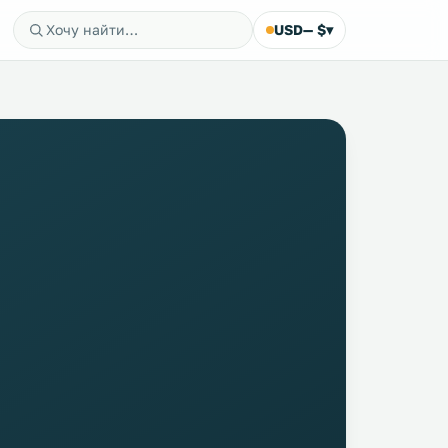
USD
— $
▾