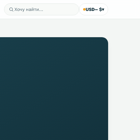
USD
— $
▾