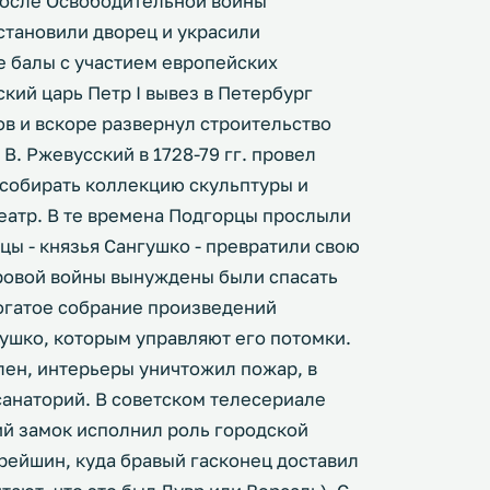
. После Освободительной войны
становили дворец и украсили
 балы с участием европейских
ский царь Петр I вывез в Петербург
ов и вскоре развернул строительство
. Ржевусский в 1728-79 гг. провел
собирать коллекцию скульптуры и
театр. В те времена Подгорцы прослыли
цы - князья Сангушко - превратили свою
ировой войны вынуждены были спасать
богатое собрание произведений
гушко, которым управляют его потомки.
лен, интерьеры уничтожил пожар, в
анаторий. В советском телесериале
ий замок исполнил роль городской
арейшин, куда бравый гасконец доставил