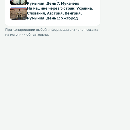
некоторых номерах имеется
сервируются блюда трад
Румыния. День 7: Мукачево
гостиный уголок. .
украинской и интернаци
На машине через 5 стран: Украина,
кухонь. .
Словакия, Австрия, Венгрия,
Румыния. День 1: Ужгород
При копировании любой информации активная ссылка
на источник обязательна.