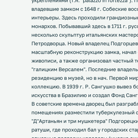
укреплениями (т.н. "palazzo in fortezza")
владевшие замком с 1648 г. Собеские вос
интерьеры. Здесь проходили грандиозные
монархов. Побывавший здесь в 1711 г. рус
несколько скульптур итальянских мастер
Петродворца. Новый владелец Подгорцев В
масштабную реконструкцию замка, начал 
живописи, а также организовал частный 
"галицким Версалем". Последние владель
резиденцию в музей, но в нач. Первой м
коллекцию. В 1939 г. Р. Сангушко вывез 
искусства в Бразилию и создал Фонд Сан
В советские времена дворец был разграб
помещениях разместили туберкулезный с
"Д"Артаньян и три мушкетера" Подгорецк
ратуши, где проходил бал у городских ст