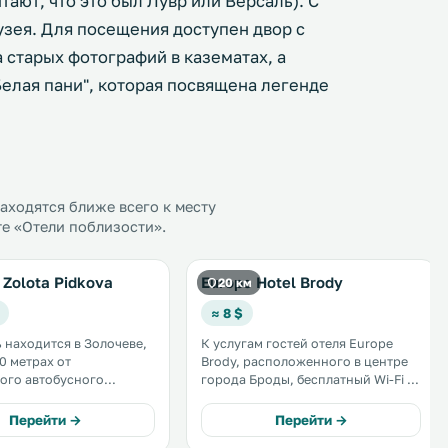
ают, что это был Лувр или Версаль). С
музея. Для посещения доступен двор с
а старых фотографий в казематах, а
Белая пани", которая посвящена легенде
ходятся ближе всего к месту
те «Отели поблизости».
Zolota Pidkova
Europe Hotel Brody
20 км
≈ 8 $
ь находится в Золочеве,
К услугам гостей отеля Europe
0 метрах от
Brody, расположенного в центре
ого автобусного
города Броды, бесплатный Wi-Fi и
бесплатная частная парковка.
 Wi-Fi, терраса и пункт
Построенный в 16-м веке
Перейти →
Перейти →
лосипедов. В
Бродовский замок находится в 10