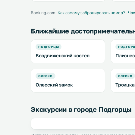
экраном, а в некоторых есть
комплексе
терраса или балкон. .
гостям пр
оформленны
Booking.com:
Как самому забронировать номер?
·
Час
Ближайшие достопримечатель
ПОДГОРЦЫ
ПОДГОР
Воздвиженский костел
Плиснес
ОЛЕСКО
ОЛЕСКО
Олесский замок
Троицка
Экскурсии в городе Подгорцы