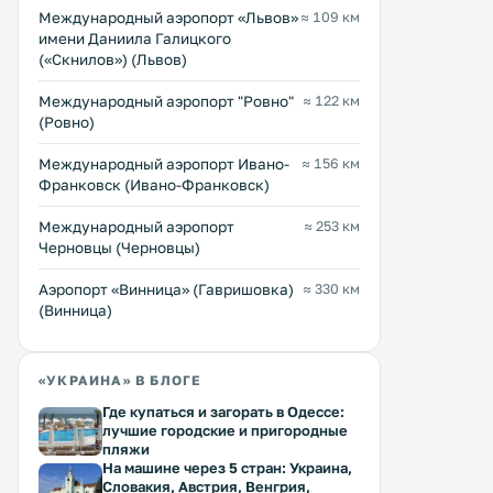
Междунарoдный аэропорт «Львов»
≈ 109 км
имени Даниила Галицкого
(«Скнилов») (Львов)
Междунарoдный аэропорт "Ровно"
≈ 122 км
(Ровно)
Международный аэропорт Ивано-
≈ 156 км
Франковск (Ивано-Франковск)
Международный аэропорт
≈ 253 км
Черновцы (Черновцы)
Аэропорт «Винница» (Гавришовка)
≈ 330 км
Troyanda
Reikartz Pochayiv
(Винница)
28 км
38 км
≈ 6 $
8 … 10 $
Мини-гостиница «Троянда» с
Этот отель находится всег
«УКРАИНА» В БЛОГЕ
террасой и видом на город
метрах от Свято-Успенск
Где купаться и загорать в Одессе:
расположена в городе Радивилов.
Почаевской лавры — зна
лучшие городские и пригородные
К услугам гостей бар. На
православного храма на 
пляжи
территории обустроена
Украины. К вашим услугам номера
Перейти →
Перейти →
На машине через 5 стран: Украина,
бесплатная частная парковка. В
с бесплатным Wi-Fi. Для гостей
Словакия, Австрия, Венгрия,