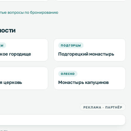
 "Золотая подкова"
минутах ходьбы от отеля. .
едлагаются строго
е номера и. . . .
тые вопросы по бронированию
ности
ЦЫ
ПОДГОРЦЫ
кое городище
Подгорецкий монастырь
ОЛЕСКО
я церковь
Монастырь капуцинов
РЕКЛАМА · ПАРТНЁР