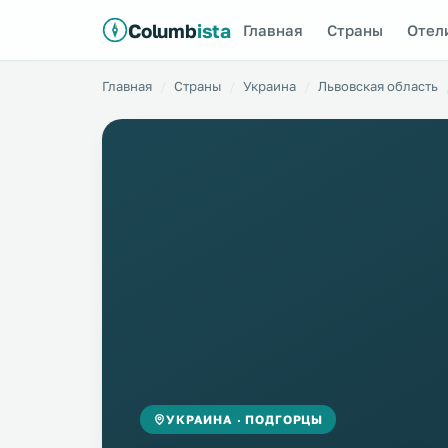
Columb
ista
Главная
Страны
Отел
Главная
Страны
Украина
Львовская область
УКРАИНА · ПОДГОРЦЫ