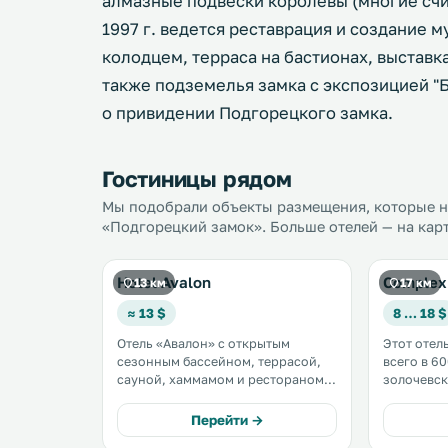
алмазные подвески королевы (многие счит
1997 г. ведется реставрация и создание 
колодцем, терраса на бастионах, выставк
также подземелья замка с экспозицией "
о привидении Подгорецкого замка.
Гостиницы рядом
Мы подобрали объекты размещения, которые на
«Подгорецкий замок». Больше отелей — на кар
Hotel Avalon
Complex 
13 км
17 км
≈ 13 $
8 … 18 $
Отель «Авалон» с открытым
Этот отел
сезонным бассейном, террасой,
всего в 60
сауной, хаммамом и рестораном
золочевск
находится в поселке Елиховичи
вокзала. Здесь к вашим услугам
Львовской области. Все номера
бесплатный
Перейти →
оснащены телевизором с плоским
проката ве