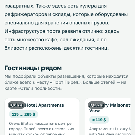
квадратных. Также здесь есть кулера для
рефрижераторов и склады, которые оборудованы
специально для хранения опасных грузов.
Инфраструктура порта развита отлично: здесь
есть множество кафе, зал ожидания, а по
близости расположены десятки гостиниц.
Гостиницы рядом
Мы подобрали объекты размещения, которые находятся
ближе всего к месту «Порт Пирея». Больше отелей — на
карте «Отели поблизости».
Efplias Hotel Apartments
A Luxury Maisonette
0 км
0 км
View
115 … 265 $
≈ 119 $
Отель Efplias находится в центре
города Пирей, всего в нескольких
Апартаменты Luxury Mai
минутах ходьбы от паромных
with Sea View располож