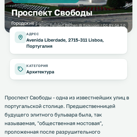
Проспект Свободы
Городские районы и улицы
фото:
Heribert Bechen @ flickr.com / CC BY-SA 2.0
АДРЕС
Avenida Liberdade, 2715-311 Lisboa,
Португалия
КАТЕГОРИЯ
Архитектура
Проспект Свободы - одна из известнейших улиц в
португальской столице. Предшественницей
будущего элитного бульвара была, так
называемая, "общественная мостовая",
проложенная после разрушительного