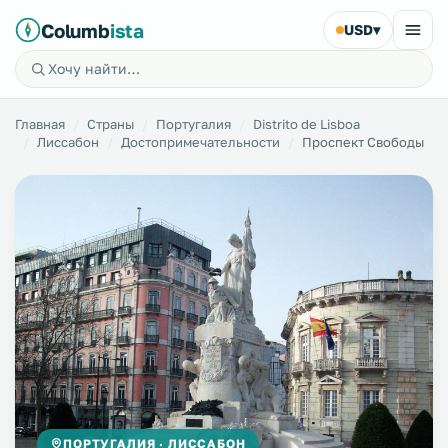
Columb
ista
USD
▾
Главная
Страны
Португалия
Distrito de Lisboa
Лиссабон
Достопримечательности
Проспект Свободы
ПОРТУГАЛИЯ · ЛИССАБОН