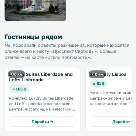
Гостиницы рядом
Мы подобрали объекты размещения, которые находятся
ближе всего к месту «Проспект Свободы». Больше
отелей — на карте «Отели поблизости».
Luxury Suites Liberdade and
Sincerely Lisboa
0 км
0 км
Lofts Liberdade
≈ 81 $
≈ 165 $
Уютный отель типа «пос
Комплекс Luxury Suites Liberdade
завтрак» Sincerely Lisbo
and Lofts Liberdade расположен в
находится в центре
центре Лиссабона, на известной
фешенебельного Просп
улице Авенида да Либердаде и
Свободы в Лиссабоне. Ежедневно
среди высококлассных магазинов.
подается домашний завт
Перейти →
Перейти →
К услугам гостей роскошные и
вашем распоряжении б
уютные апартаменты, в которых
WiFi. .