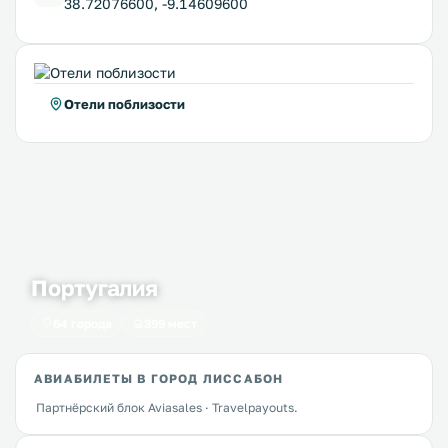
38.72076600, -9.14609600
Отели поблизости
Португалия
64 города
399 мест
АВИАБИЛЕТЫ В ГОРОД ЛИССАБОН
Партнёрский блок Aviasales · Travelpayouts.