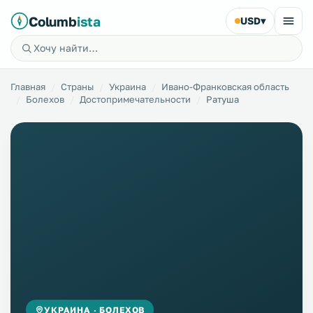
Columb
ista
USD
▾
Главная
Страны
Украина
Ивано-Франковская область
Болехов
Достопримечательности
Ратуша
УКРАИНА · БОЛЕХОВ