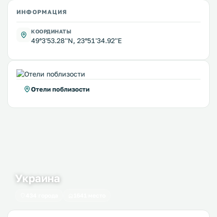
ИНФОРМАЦИЯ
КООРДИНАТЫ
49°3'53.28''N, 23°51'34.92''E
Отели поблизости
Украина
434 города
1641 место