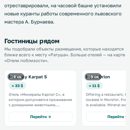
отреставрировали, на часовой башне установили
новые куранты работы современного львовского
мастера А. Бурнаева.
Гостиницы рядом
Мы подобрали объекты размещения, которые находятся
ближе всего к месту «Ратуша». Больше отелей — на карте
«Отели поблизости».
Mineraly Karpat S
Hotel Orion
9 км
9 км
≈ 33 $
≈ 11 $
Отель «Минералы Карпат С», в
Offering a restaurant, Ho
котором допускается проживание
located in Morshin. Free WiFi access
с домашними животными,
is available. Mineral water spring is
находится в городе Моршин, в 46
100 metres away. Each room here
км от поселка Славское. К услугам
will provide you with a TV. Comple
Перейти →
Перейти →
гостей бесплатный Wi-Fi,
with a refrigerator, the d
гидромассажная ванна и
also has an electric kettle