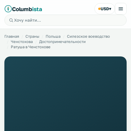
Columb
ista
USD
▾
Главная
Страны
Польша
Силезское воеводство
Ченстохова
Достопримечательности
Ратуша в Ченстохове