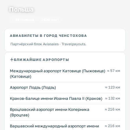
Польша
59 городов
630 мест
АВИАБИЛЕТЫ В ГОРОД ЧЕНСТОХОВА
Партнёрский блок Aviasales · Travelpayouts.
БЛИЖАЙШИЕ АЭРОПОРТЫ
Международный аэропорт Катовице (Пыжовице)
≈ 57 км
(Катовице)
Аэропорт Лодзь (Лодзь)
≈ 123 км
Краков-Балице имени Иоанна Павла II (Краков)
≈ 132 км
Вроцлавский аэропорт имени Коперника
≈ 216 км
(Вроцлав)
Варшавский международный аэропорт имени
≈ 216 км