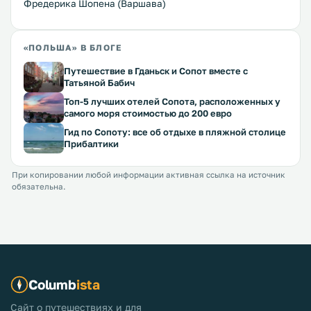
Фредерика Шопена (Варшава)
«ПОЛЬША» В БЛОГЕ
Путешествие в Гданьск и Сопот вместе с
Татьяной Бабич
Топ-5 лучших отелей Сопота, расположенных у
самого моря стоимостью до 200 евро
Гид по Сопоту: все об отдыхе в пляжной столице
Прибалтики
При копировании любой информации активная ссылка на источник
обязательна.
Columb
ista
Сайт о путешествиях и для