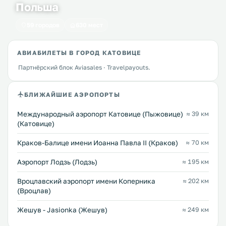
Польша
59 городов
630 мест
АВИАБИЛЕТЫ В ГОРОД КАТОВИЦЕ
Партнёрский блок Aviasales · Travelpayouts.
БЛИЖАЙШИЕ АЭРОПОРТЫ
Международный аэропорт Катовице (Пыжовице)
≈ 39 км
(Катовице)
Краков-Балице имени Иоанна Павла II (Краков)
≈ 70 км
Аэропорт Лодзь (Лодзь)
≈ 195 км
Вроцлавский аэропорт имени Коперника
≈ 202 км
(Вроцлав)
Жешув - Jasionka (Жешув)
≈ 249 км