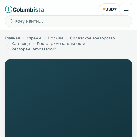
Columb
ista
USD
▾
Главная
Страны
Польша
Силезское воеводство
Катовице
Достопримечательности
Ресторан "Ambasador"