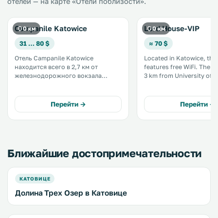
отелей — на карте «Отели поблизости».
Campanile Katowice
Lord House-VIP
0 км
0 км
31 … 80 $
≈ 70 $
Отель Campanile Katowice
Located in Katowice, thi
находится всего в 2,7 км от
features free WiFi. The property is 1.
железнодорожного вокзала
3 km from University of S
Катовице, недалеко от
free private parking is offer
автомагистрали А4. К услугам
kitchenette is equipped w
гостей номера с кондиционером и
dishwasher. .
Перейти →
Перейти →
принадлежностями для чая/кофе.
На всей территории отеля
предоставляется бесплатный Wi-
Fi. .
Ближайшие достопримечательности
КАТОВИЦЕ
Долина Трех Озер в Катовице