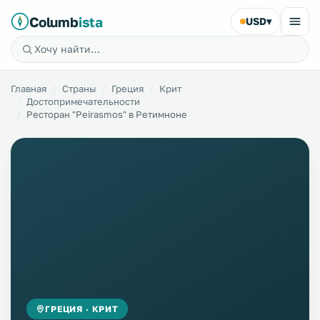
Columb
ista
USD
▾
Главная
Страны
Греция
Крит
Достопримечательности
Ресторан "Peirasmos" в Ретимноне
ГРЕЦИЯ · КРИТ