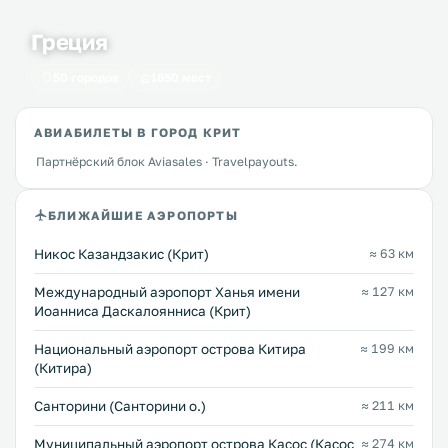
Греция
50 городов
1650 мест
АВИАБИЛЕТЫ В ГОРОД КРИТ
Партнёрский блок Aviasales · Travelpayouts.
БЛИЖАЙШИЕ АЭРОПОРТЫ
Никос Казандзакис (Крит)
≈ 63 км
Международный аэропорт Ханья имени
≈ 127 км
Иоанниса Даскалоянниса (Крит)
Национальный аэропорт острова Китира
≈ 199 км
(Китира)
Санторини (Санторини о.)
≈ 211 км
Муниципальный аэропорт острова Касос (Касос
≈ 274 км