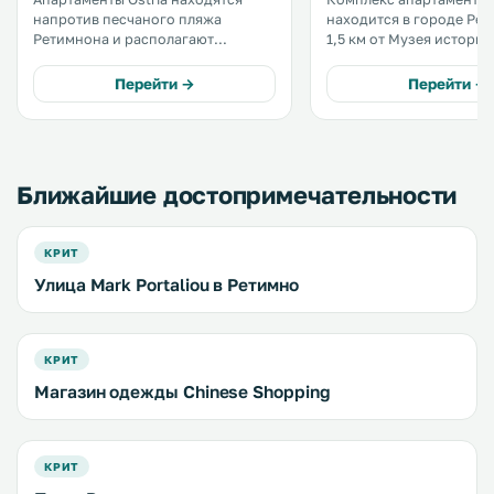
напротив песчаного пляжа
находится в городе Рет
Ретимнона и располагают
1,5 км от Музея истории
собственной кухней и бесплатным
народного искусства. На всей
Wi-Fi. Из номеров-студио
территории действует 
Перейти →
Перейти →
открывается вид на Критское
Wi-Fi. В некоторых апартаментах
море. .
есть гостиная и/или об
зона. .
Ближайшие достопримечательности
КРИТ
Улица Mark Portaliou в Ретимно
КРИТ
Магазин одежды Chinese Shopping
КРИТ