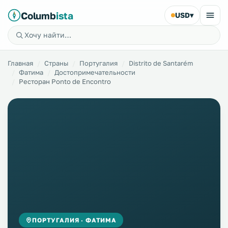
Columb
ista
USD
▾
Главная
Страны
Португалия
Distrito de Santarém
Фатима
Достопримечательности
Ресторан Ponto de Encontro
ПОРТУГАЛИЯ · ФАТИМА