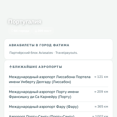
Португалия
64 города
399 мест
АВИАБИЛЕТЫ В ГОРОД ФАТИМА
Партнёрский блок Aviasales · Travelpayouts.
БЛИЖАЙШИЕ АЭРОПОРТЫ
Международный аэропорт Лиссабона Портела
≈ 121 км
имени Умберту Делгаду (Лиссабон)
Международный аэропорт Порту имени
≈ 209 км
Франсишку ди Са Карнейру (Порту)
Международный аэропорт Фару (Фару)
≈ 365 км
Аэропорт Порту-Санту (Порту-Санту)
≈ 1002 км