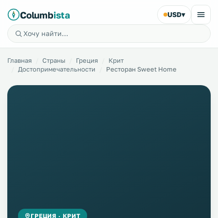
Columb
ista
USD
▾
Главная
Страны
Греция
Крит
Достопримечательности
Ресторан Sweet Home
ГРЕЦИЯ · КРИТ