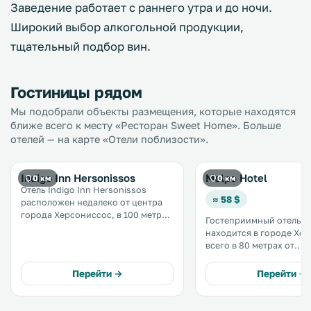
Заведение работает с раннего утра и до ночи.
Широкий выбор алкогольной продукции,
тщательный подбор вин.
Гостиницы рядом
Мы подобрали объекты размещения, которые находятся
ближе всего к месту «Ресторан Sweet Home». Больше
отелей — на карте «Отели поблизости».
Indigo Inn Hersonissos
Melpo Hotel
0 км
0 км
Отель Indigo Inn Hersonissos
≈ 58 $
расположен недалеко от центра
города Херсониссос, в 100 метрах
Гостеприимный отель M
от моря. К услугам гостей
находится в городе Хер
плавательный бассейн с
всего в 80 метрах от
бесплатными шезлонгами и
протяженного песчаног
зонтиками. На территории отеля
в 200 метрах от центра к
Перейти →
Перейти →
предоставляет бесплатный Wi-Fi. .