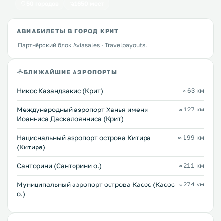
50 городов
1650 мест
АВИАБИЛЕТЫ В ГОРОД КРИТ
Партнёрский блок Aviasales · Travelpayouts.
БЛИЖАЙШИЕ АЭРОПОРТЫ
Никос Казандзакис (Крит)
≈ 63 км
Международный аэропорт Ханья имени
≈ 127 км
Иоанниса Даскалоянниса (Крит)
Национальный аэропорт острова Китира
≈ 199 км
(Китира)
Санторини (Санторини о.)
≈ 211 км
Муниципальный аэропорт острова Касос (Касос
≈ 274 км
о.)