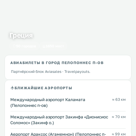
Греция
50 городов
1650 мест
АВИАБИЛЕТЫ В ГОРОД ПЕЛОПОННЕС П-ОВ
Партнёрский блок Aviasales · Travelpayouts.
БЛИЖАЙШИЕ АЭРОПОРТЫ
Международный аэропорт Каламата
≈ 63 км
(Пелопоннес п-ов)
Международный аэропорт Закинфа «Дионисиос
≈ 70 км
Соломос» (Закинф о.)
Аеропорт Араксос (Агамемнон) (Пелопоннес п-
≈ 99 км