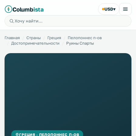
Columb
ista
USD
▾
Главная
Страны
Греция
Пелопоннес п-ов
Достопримечательности
Руины Спарты
ГРЕЦИЯ · ПЕЛОПОННЕС П-ОВ