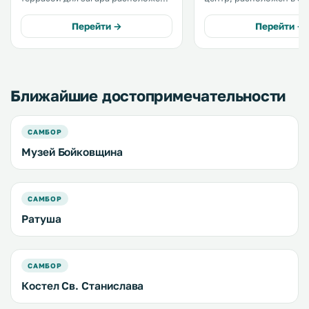
поселке Стара Силь, в 45 км от
Ластовка, в 9 км от кур
Трускавца. К услугам гостей бар и
Сходница. В распоряжении гостей
Перейти →
Перейти →
бесплатная частная парковка на
бесплатный Wi-Fi и бес
территории. Все номера
частная парковка. В отеле открыт
оснащены телевизором. .
ресторан европейской 
украинской кухни. .
Ближайшие достопримечательности
САМБОР
Музей Бойковщина
САМБОР
Ратуша
САМБОР
Костел Св. Станислава