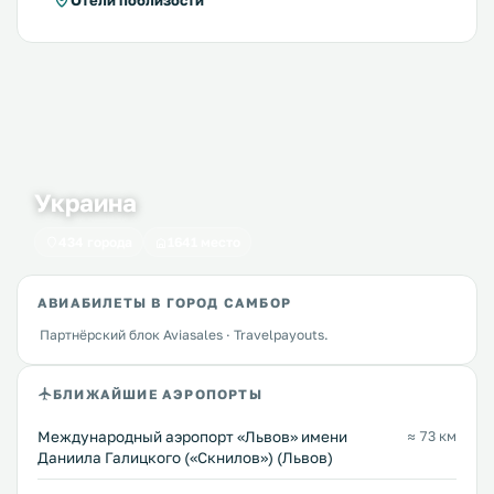
Отели поблизости
Украина
434 города
1641 место
АВИАБИЛЕТЫ В ГОРОД САМБОР
Партнёрский блок Aviasales · Travelpayouts.
БЛИЖАЙШИЕ АЭРОПОРТЫ
Междунарoдный аэропорт «Львов» имени
≈ 73 км
Даниила Галицкого («Скнилов») (Львов)