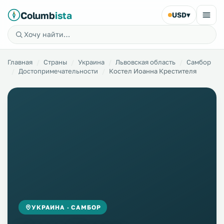
Columb
ista
USD
▾
Главная
Страны
Украина
Львовская область
Самбор
Достопримечательности
Костел Иоанна Крестителя
УКРАИНА · САМБОР