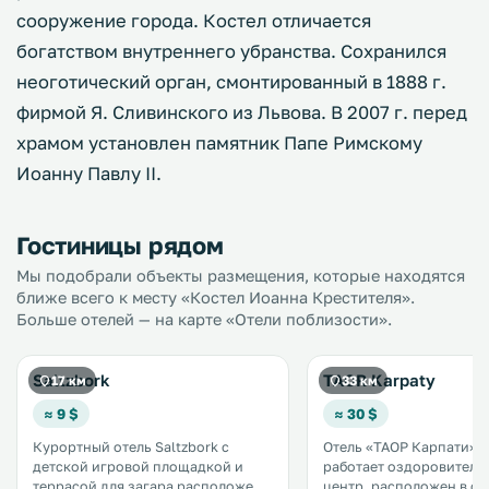
сооружение города. Костел отличается
богатством внутреннего убранства. Сохранился
неоготический орган, смонтированный в 1888 г.
фирмой Я. Сливинского из Львова. В 2007 г. перед
храмом установлен памятник Папе Римскому
Иоанну Павлу II.
Гостиницы рядом
Мы подобрали объекты размещения, которые находятся
ближе всего к месту «Костел Иоанна Крестителя».
Больше отелей — на карте «Отели поблизости».
Saltzbork
TAOR Karpaty
17 км
33 км
≈ 9 $
≈ 30 $
Курортный отель Saltzbork с
Отель «ТАОР Карпати», 
детской игровой площадкой и
работает оздоровитель
террасой для загара расположен в
центр, расположен в се